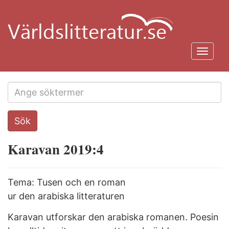
Hoppa
till
huvudinnehåll
Toggl
navig
Search
Sök
this
site
Karavan 2019:4
Tema: Tusen och en roman
ur den arabiska litteraturen
Karavan utforskar den arabiska romanen. Poesin