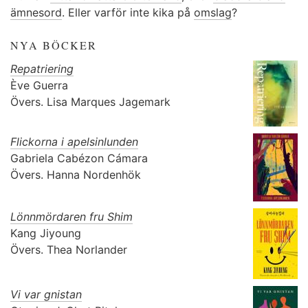
ämnesord
. Eller varför inte kika på
omslag
?
NYA BÖCKER
Repatriering
Ève Guerra
Övers.
Lisa Marques Jagemark
Flickorna i apelsinlunden
Gabriela Cabézon Cámara
Övers.
Hanna Nordenhök
Lönnmördaren fru Shim
Kang Jiyoung
Övers.
Thea Norlander
Vi var gnistan