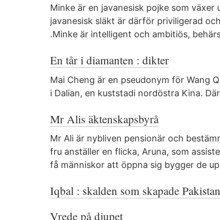
Minke är en javanesisk pojke som växer 
javanesisk släkt är därför priviligerad o
.Minke är intelligent och ambitiös, behär
En tår i diamanten : dikter
Mai Cheng är en pseudonym för Wang Qi
i Dalian, en kuststadi nordöstra Kina. D
Mr Alis äktenskapsbyrå
Mr Ali är nybliven pensionär och bestäm
fru anställer en flicka, Aruna, som assi
få människor att öppna sig bygger de up
Iqbal : skalden som skapade Pakistan 
Vrede på djupet