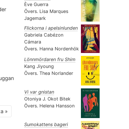
Ève Guerra
der
Övers.
Lisa Marques
Jagemark
Flickorna i apelsinlunden
Gabriela Cabézon
Cámara
Övers.
Hanna Nordenhök
Lönnmördaren fru Shim
Kang Jiyoung
Övers.
Thea Norlander
kuggan
Vi var gnistan
Otoniya J. Okot Bitek
Övers.
Helena Hansson
ta »
Sumokattens bageri