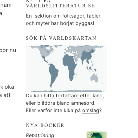
NYTT PÅ
örnäm
VÄRLDSLITTERATUR.SE
a
En
sektion
om folksagor, fabler
och myter har börjat byggas!
SÖK PÅ VÄRLDSKARTAN
bor nu
 kloka
a att
Du kan
hitta författare efter land
,
eller
bläddra bland ämnesord
.
Eller varför inte kika på
omslag
?
NYA BÖCKER
Repatriering