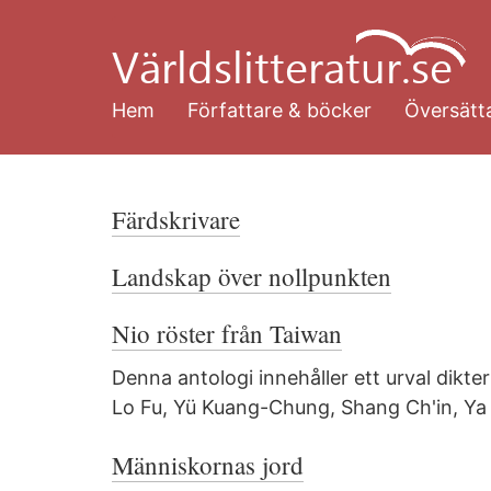
Hoppa
till
huvudinnehåll
Hem
Författare & böcker
Översätta
Färdskrivare
Landskap över nollpunkten
Nio röster från Taiwan
Denna antologi innehåller ett urval dikte
Lo Fu, Yü Kuang-Chung, Shang Ch'in, Ya 
Människornas jord