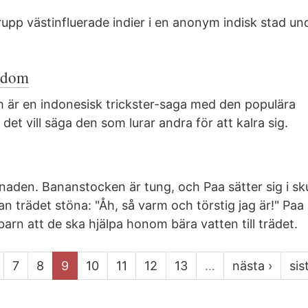
rupp västinfluerade indier i en anonym indisk stad un
pådom
 är en indonesisk trickster-saga med den populära
 det vill säga den som lurar andra för att kalra sig.
knaden. Bananstocken är tung, och Paa sätter sig i s
an trädet stöna: "Åh, så varm och törstig jag är!" Paa
barn att de ska hjälpa honom bära vatten till trädet.
7
8
9
10
11
12
13
…
nästa ›
sis