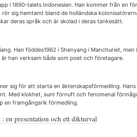
upp i 1890-talets Indonesien. Han kommer från en f
ch rör sig hemtamt bland de holländska kolonisatörern
skar deras språk och är skolad i deras tankesätt.
ang. Han föddes1962 i Shenyang i Manchuriet, men 
är är han verksam både som poet och företagare.
mer sig för att starta en äktenskapsförmedling. Hans
stent. Med klokhet, sunt förnuft och fenomenal förmåg
p en framgångsrik förmedling.
: en presentation och ett dikturval