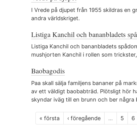
I Vrede på djupet från 1955 skildras en g
andra världskriget.
Listiga Kanchil och bananbladets s
Listiga Kanchil och bananbladets spådom
mushjorten Kanchil i rollen som trickster,
Baobagodis
Paa skall sälja familjens bananer på mar
av ett väldigt baobabträd. Plötsligt hör h
skyndar iväg till en brunn och ber några 
« första
‹ föregående
…
5
6