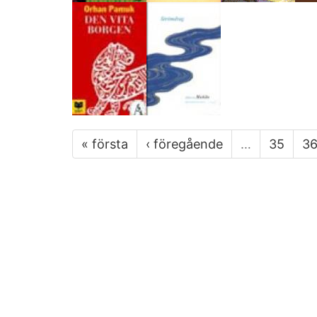
« första
‹ föregående
…
35
3