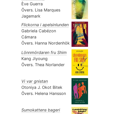
Ève Guerra
Övers.
Lisa Marques
Jagemark
Flickorna i apelsinlunden
Gabriela Cabézon
Cámara
Övers.
Hanna Nordenhök
Lönnmördaren fru Shim
Kang Jiyoung
Övers.
Thea Norlander
Vi var gnistan
Otoniya J. Okot Bitek
Övers.
Helena Hansson
Sumokattens bageri