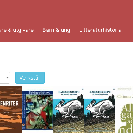
re & utgivare
Barn & ung
Litteraturhistoria
Verkställ