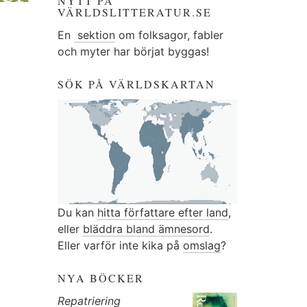
NYTT PÅ
VÄRLDSLITTERATUR.SE
En
sektion
om folksagor, fabler
och myter har börjat byggas!
SÖK PÅ VÄRLDSKARTAN
Du kan
hitta författare efter land
,
eller
bläddra bland ämnesord
.
Eller varför inte kika på
omslag
?
NYA BÖCKER
Repatriering