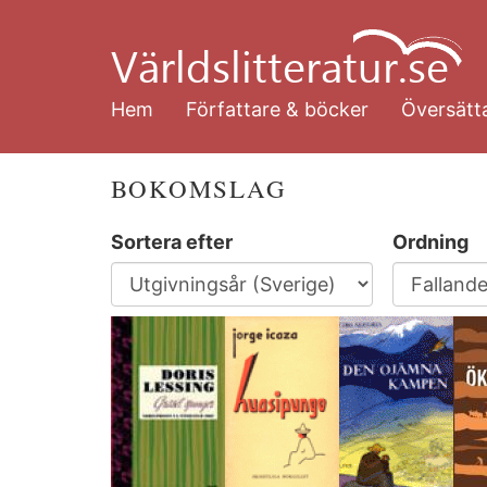
Hoppa
till
huvudinnehåll
Hem
Författare & böcker
Översätta
BOKOMSLAG
Sortera efter
Ordning