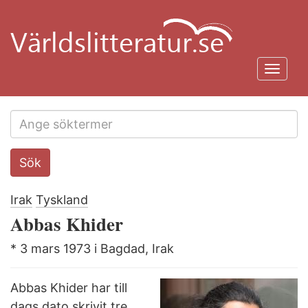
Hoppa
till
huvudinnehåll
Toggl
navig
Search
Sök
this
site
Irak
Tyskland
Abbas Khider
* 3 mars 1973 i Bagdad, Irak
Abbas Khider har till
dags dato skrivit tre