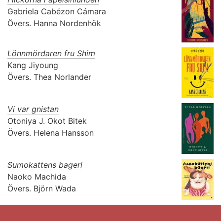
Gabriela Cabézon Cámara
Övers.
Hanna Nordenhök
Lönnmördaren fru Shim
Kang Jiyoung
Övers.
Thea Norlander
Vi var gnistan
Otoniya J. Okot Bitek
Övers.
Helena Hansson
Sumokattens bageri
Naoko Machida
Övers.
Björn Wada