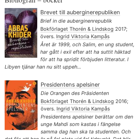
Brevet till auberginerepubliken
Brief in die auberginenrepublik
Bokförlaget Thorén & Lindskog
2017;
övers.
Ingrid Viktoria Kampås
Året är 1999, och Salim, en ung student,
har gått i exil efter att ha suttit häktad
för att ha spridit förbjuden litteratur. I
Libyen tjänar han nu sitt uppeh...
Presidentens apelsiner
Die Orangen des Präsidenten
Bokförlaget Thorén & Lindskog
2016;
övers.
Ingrid Viktoria Kampås
Presidentens apelsiner berättar om den
unge Mahdi som kastas i fängelse
samma dag han ska ta studenten. Och
det för att han är på fel plats vid fel tidpunkt. Det blir