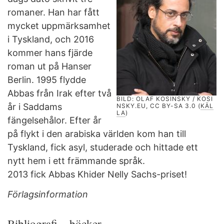
romaner. Han har fått
mycket uppmärksamhet
i Tyskland, och 2016
kommer hans fjärde
roman ut på Hanser
Berlin. 1995 flydde
Abbas från Irak efter två
BILD: OLAF KOSINSKY / KOSI
år i Saddams
NSKY.EU, CC BY-SA 3.0 (
KÄL
LA
)
fängelsehålor. Efter år
på flykt i den arabiska världen kom han till
Tyskland, fick asyl, studerade och hittade ett
nytt hem i ett främmande språk.
2013 fick Abbas Khider Nelly Sachs-priset!
Förlagsinformation
Bibliografi – böcker