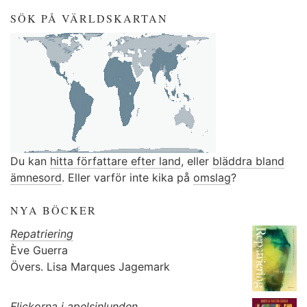
SÖK PÅ VÄRLDSKARTAN
Du kan
hitta författare efter land
, eller
bläddra bland
ämnesord
. Eller varför inte kika på
omslag
?
NYA BÖCKER
Repatriering
Ève Guerra
Övers.
Lisa Marques Jagemark
Flickorna i apelsinlunden