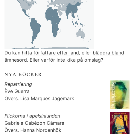
Du kan
hitta författare efter land
, eller
bläddra bland
ämnesord
. Eller varför inte kika på
omslag
?
NYA BÖCKER
Repatriering
Ève Guerra
Övers.
Lisa Marques Jagemark
Flickorna i apelsinlunden
Gabriela Cabézon Cámara
Övers.
Hanna Nordenhök