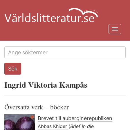
Hoppa
till
huvudinnehåll
Toggl
navig
Search
Sök
this
site
Ingrid Viktoria Kampås
Översatta verk – böcker
Brevet till auberginerepubliken
Abbas Khider
(
Brief in die