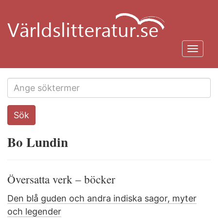
Hoppa
till
huvudinnehåll
Toggl
navig
Search
Sök
this
site
Bo Lundin
Översatta verk – böcker
Den blå guden och andra indiska sagor, myter
och legender