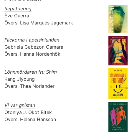
Repatriering
Ève Guerra
Övers.
Lisa Marques Jagemark
Flickorna i apelsinlunden
Gabriela Cabézon Cámara
Övers.
Hanna Nordenhök
Lönnmördaren fru Shim
Kang Jiyoung
Övers.
Thea Norlander
Vi var gnistan
Otoniya J. Okot Bitek
Övers.
Helena Hansson