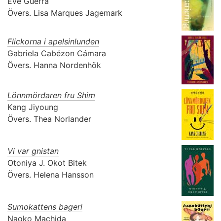
Ève Guerra
Övers.
Lisa Marques Jagemark
Flickorna i apelsinlunden
Gabriela Cabézon Cámara
Övers.
Hanna Nordenhök
Lönnmördaren fru Shim
Kang Jiyoung
Övers.
Thea Norlander
Vi var gnistan
Otoniya J. Okot Bitek
Övers.
Helena Hansson
Sumokattens bageri
Naoko Machida