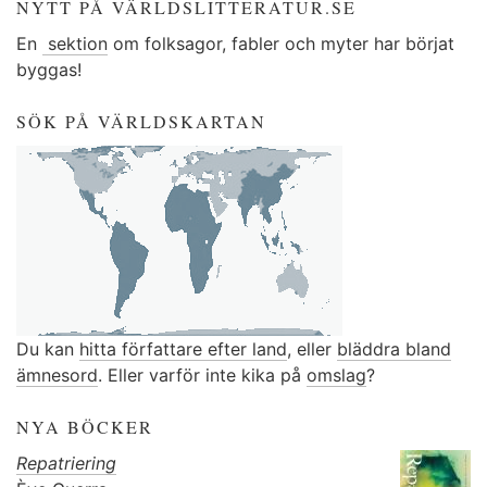
NYTT PÅ VÄRLDSLITTERATUR.SE
En
sektion
om folksagor, fabler och myter har börjat
byggas!
SÖK PÅ VÄRLDSKARTAN
Du kan
hitta författare efter land
, eller
bläddra bland
ämnesord
. Eller varför inte kika på
omslag
?
NYA BÖCKER
Repatriering