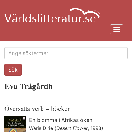
Hoppa
till
huvudinnehåll
Toggl
navig
Search
Sök
this
site
Eva Trägårdh
Översatta verk – böcker
En blomma i Afrikas öken
Waris Dirie
(
Desert Flower
, 1998)