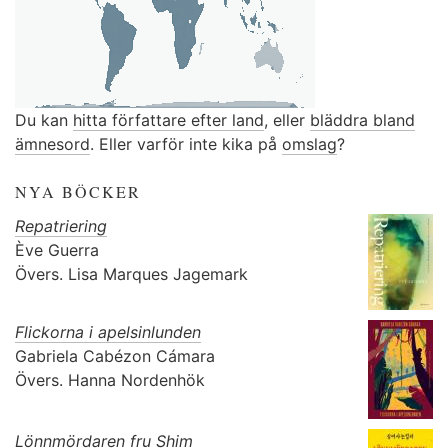
Du kan
hitta författare efter land
, eller
bläddra bland
ämnesord
. Eller varför inte kika på
omslag
?
NYA BÖCKER
Repatriering
Ève Guerra
Övers.
Lisa Marques Jagemark
Flickorna i apelsinlunden
Gabriela Cabézon Cámara
Övers.
Hanna Nordenhök
Lönnmördaren fru Shim