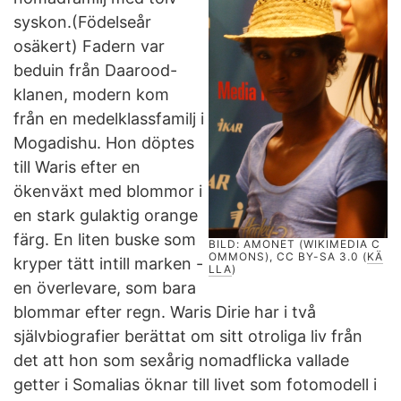
syskon.(Födelseår
osäkert) Fadern var
beduin från Daarood-
klanen, modern kom
från en medelklassfamilj i
Mogadishu. Hon döptes
till Waris efter en
ökenväxt med blommor i
en stark gulaktig orange
färg. En liten buske som
BILD: AMONET (WIKIMEDIA C
OMMONS), CC BY-SA 3.0 (
KÄ
kryper tätt intill marken -
LLA
)
en överlevare, som bara
blommar efter regn. Waris Dirie har i två
självbiografier berättat om sitt otroliga liv från
det att hon som sexårig nomadflicka vallade
getter i Somalias öknar till livet som fotomodell i