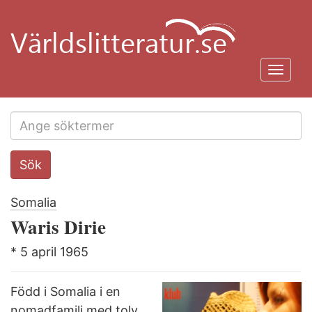
Hoppa
till
huvudinnehåll
Toggl
navig
Search
Sök
this
site
Somalia
Waris Dirie
* 5 april 1965
Född i Somalia i en
nomadfamilj med tolv