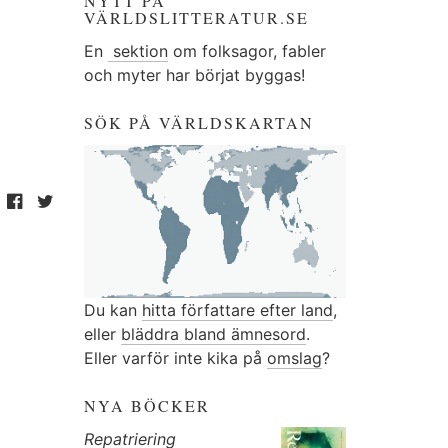
NYTT PÅ
VÄRLDSLITTERATUR.SE
En
sektion
om folksagor, fabler
och myter har börjat byggas!
SÖK PÅ VÄRLDSKARTAN
Du kan
hitta författare efter land
,
eller
bläddra bland ämnesord
.
Eller varför inte kika på
omslag
?
NYA BÖCKER
Repatriering