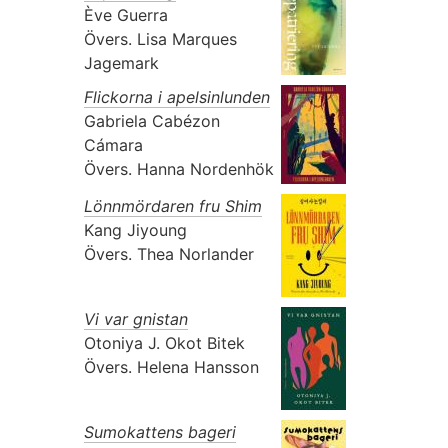
Ève Guerra
Övers.
Lisa Marques
Jagemark
Flickorna i apelsinlunden
Gabriela Cabézon
Cámara
Övers.
Hanna Nordenhök
Lönnmördaren fru Shim
Kang Jiyoung
Övers.
Thea Norlander
Vi var gnistan
Otoniya J. Okot Bitek
Övers.
Helena Hansson
Sumokattens bageri