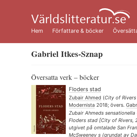
Hoppa
till
huvudinnehåll
Hem
Författare & böcker
Översätta
Gabriel Itkes-Sznap
Översatta verk – böcker
Floders stad
Zubair Ahmed
(
City of River
Modernista
2018; övers.
Gabr
Zubair Ahmeds sensationella
Floders stad [City of Rivers, 
utgivet på omtalade San Fran
McSweeney s (grundat av Dave