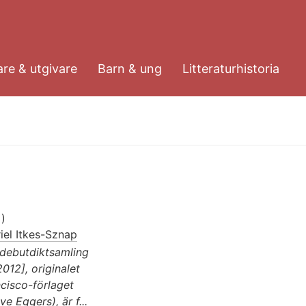
re & utgivare
Barn & ung
Litteraturhistoria
s
)
iel Itkes-Sznap
 debutdiktsamling
2012], originalet
cisco-förlaget
 Eggers), är f...