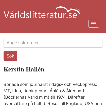
Hoppa
till
huvudinnehåll
Toggl
navig
Search
Sök
this
site
Kerstin Hallén
Började som journalist i dags- och veckopress:
MT, Idun, tidningen Vi, Åhlén & Åkerlund
(Böckernas Värld m m) till 1974. Därefter
översättare på heltid. Resor till England, USA och