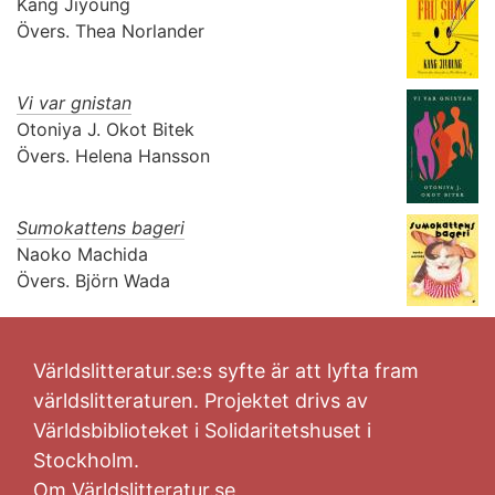
Kang Jiyoung
Övers.
Thea Norlander
Vi var gnistan
Otoniya J. Okot Bitek
Övers.
Helena Hansson
Sumokattens bageri
Naoko Machida
Övers.
Björn Wada
Världslitteratur.se:s syfte är att lyfta fram
världslitteraturen. Projektet drivs av
Världsbiblioteket i Solidaritetshuset i
Stockholm.
Om Världslitteratur.se