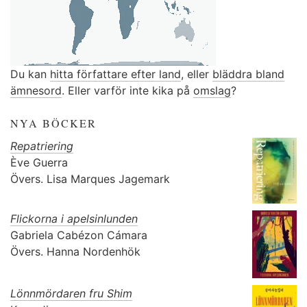
Du kan
hitta författare efter land
, eller
bläddra bland
ämnesord
. Eller varför inte kika på
omslag
?
NYA BÖCKER
Repatriering
Ève Guerra
Övers.
Lisa Marques Jagemark
Flickorna i apelsinlunden
Gabriela Cabézon Cámara
Övers.
Hanna Nordenhök
Lönnmördaren fru Shim