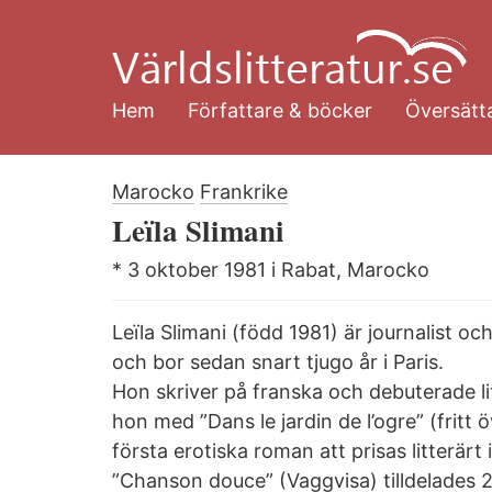
Hoppa
till
huvudinnehåll
Hem
Författare & böcker
Översätta
Marocko
Frankrike
Leïla Slimani
* 3 oktober 1981 i Rabat, Marocko
Leïla Slimani (född 1981) är journalist o
och bor sedan snart tjugo år i Paris.
Hon skriver på franska och debuterade li
hon med ”Dans le jardin de l’ogre” (fritt 
första erotiska roman att prisas litterä
”Chanson douce” (
Vaggvisa)
tilldelades 