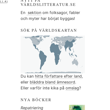
NYTT PÅ
ÄLLA
)
VÄRLDSLITTERATUR.SE
En
sektion
om folksagor, fabler
och myter har börjat byggas!
SÖK PÅ VÄRLDSKARTAN
Du kan
hitta författare efter land
,
eller
bläddra bland ämnesord
.
Eller varför inte kika på
omslag
?
NYA BÖCKER
Repatriering