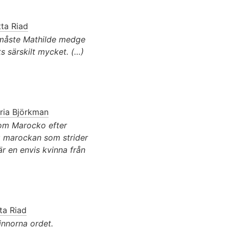
tta Riad
n måste Mathilde medge
s särskilt mycket. (…)
ria Björkman
 om Marocko efter
ig marockan som strider
är en envis kvinna från
ta Riad
innorna ordet.