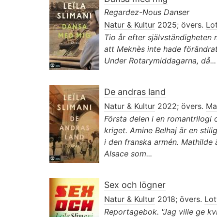
Regardez-Nous Danser
Natur & Kultur
2025; övers.
Lo
Tio år efter självständighete
att Mek­nès inte hade förändrat
Under Rotary­middagarna, då...
De andras land
Natur & Kultur
2022; övers.
Ma
Första delen i en romantrilogi
kriget. Amine Belhaj är en stil
i den franska armén. Mathilde 
Alsace som...
Sex och lögner
Natur & Kultur
2018; övers.
Lot
Reportagebok. "Jag ville ge kv