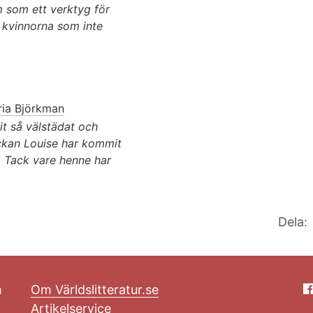
m som ett verktyg för
de kvinnorna som inte
ia Björkman
it så välstädat och
ckan Louise har kommit
t. Tack vare henne har
Dela:
m
Om Världslitteratur.se
Artikelservice