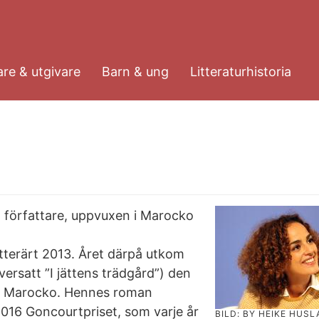
re & utgivare
Barn & ung
Litteraturhistoria
ch författare, uppvuxen i Marocko
tterärt 2013. Året därpå utkom
översatt ”I jättens trädgård”) den
rt i Marocko. Hennes roman
2016 Goncourtpriset, som varje år
BILD: BY HEIKE HUS