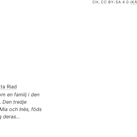
CH, CC BY-SA 4.0 (
K
.
tta Riad
om en familj i den
. Den tredje
 Mia och Inès, föds
 deras...