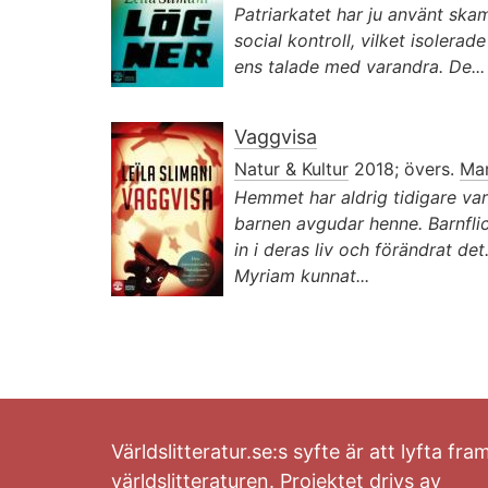
Patriarkatet har ju använt ska
social kontroll, vilket isolera
ens talade med varandra. De...
Vaggvisa
Natur & Kultur
2018; övers.
Mar
Hemmet har aldrig tidigare var
barnen avgudar henne. Barnfli
in i deras liv och förändrat de
Myriam kunnat...
Världslitteratur.se:s syfte är att lyfta fra
världslitteraturen. Projektet drivs av