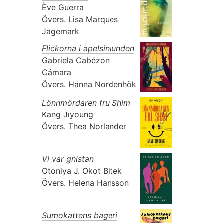
Ève Guerra
Övers.
Lisa Marques
Jagemark
Flickorna i apelsinlunden
Gabriela Cabézon
Cámara
Övers.
Hanna Nordenhök
Lönnmördaren fru Shim
Kang Jiyoung
Övers.
Thea Norlander
Vi var gnistan
Otoniya J. Okot Bitek
Övers.
Helena Hansson
Sumokattens bageri