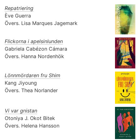
Repatriering
Ève Guerra
Övers.
Lisa Marques Jagemark
Flickorna i apelsinlunden
Gabriela Cabézon Cámara
Övers.
Hanna Nordenhök
Lönnmördaren fru Shim
Kang Jiyoung
Övers.
Thea Norlander
Vi var gnistan
Otoniya J. Okot Bitek
Övers.
Helena Hansson