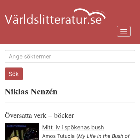
Hoppa
till
huvudinnehåll
Toggl
navig
Search
Sök
this
site
Niklas Nenzén
Översatta verk – böcker
Mitt liv i spökenas bush
Amos Tutuola
(
My Life in the Bush of