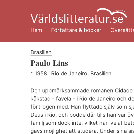
Hoppa
till
huvudinnehåll
Hem
Författare & böcker
Översätta
Brasilien
Paulo Lins
* 1958 i Rio de Janeiro, Brasilien
Den uppmärksammade romanen Cidade de 
kåkstad - favela - i Río de Janeiro och de
förtrogen med. Han flyttade själv som sj
Deus i Rio, och bodde där tills han var öv
familj som dock inte, vilket han velat be
gavs möjlighet att studera. Under sina si