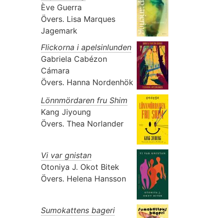
Ève Guerra
Övers.
Lisa Marques
Jagemark
Flickorna i apelsinlunden
Gabriela Cabézon
Cámara
Övers.
Hanna Nordenhök
Lönnmördaren fru Shim
Kang Jiyoung
Övers.
Thea Norlander
Vi var gnistan
Otoniya J. Okot Bitek
Övers.
Helena Hansson
Sumokattens bageri