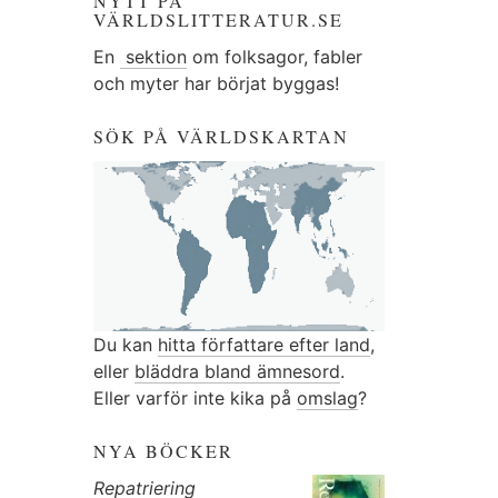
NYTT PÅ
VÄRLDSLITTERATUR.SE
En
sektion
om folksagor, fabler
och myter har börjat byggas!
SÖK PÅ VÄRLDSKARTAN
Du kan
hitta författare efter land
,
eller
bläddra bland ämnesord
.
Eller varför inte kika på
omslag
?
NYA BÖCKER
Repatriering