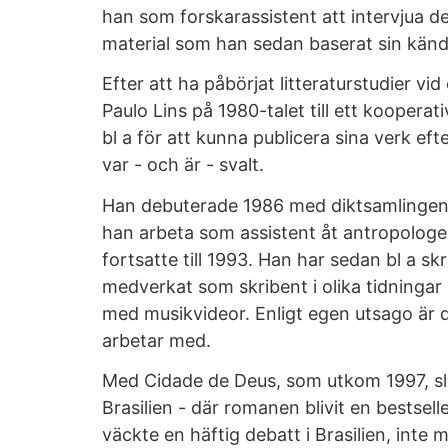
han som forskarassistent att intervjua 
material som han sedan baserat sin kän
Efter att ha påbörjat litteraturstudier vid 
Paulo Lins på 1980-talet till ett koopera
bl a för att kunna publicera sina verk eft
var - och är - svalt.
Han debuterade 1986 med diktsamlingen 
han arbeta som assistent åt antropologe
fortsatte till 1993. Han har sedan bl a skr
medverkat som skribent i olika tidningar 
med musikvideor. Enligt egen utsago är d
arbetar med.
Med Cidade de Deus, som utkom 1997, sl
Brasilien - där romanen blivit en bestsell
väckte en häftig debatt i Brasilien, inte