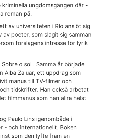
de kriminella ungdomsgängen där -
da roman på.
ett av universiteten i Río anslöt sig
tiv av poeter, som slagit sig samman
ersom förslagens intresse för lyrik
Sobre o sol . Samma år började
n Alba Zaluar, ett uppdrag som
ivit manus till TV-filmer och
och tidskrifter. Han också arbetat
et filmmanus som han allra helst
og Paulo Lins igenombåde i
er - och internationellt. Boken
 minst som den lyfte fram en