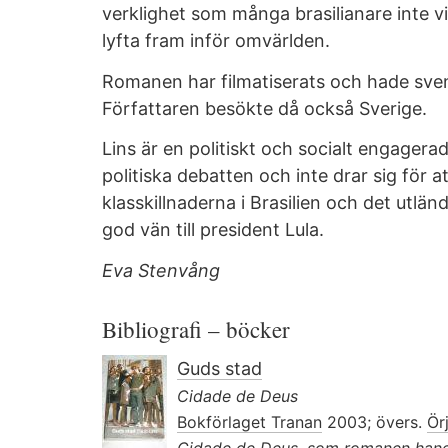
verklighet som många brasilianare inte vil
lyfta fram inför omvärlden.
Romanen har filmatiserats och hade sve
Författaren besökte då också Sverige.
Lins är en politiskt och socialt engagera
politiska debatten och inte drar sig för at
klasskillnaderna i Brasilien och det utlän
god vän till president Lula.
Eva Stenvång
Bibliografi – böcker
Guds stad
Cidade de Deus
Bokförlaget Tranan
2003; övers.
Ör