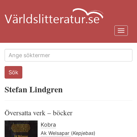
Hoppa
till
huvudinnehåll
Toggl
navig
Search
Sök
this
site
Stefan Lindgren
Översatta verk – böcker
Kobra
Ak Welsapar
(
Kepjebas
)