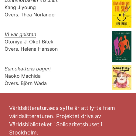
Lönnmördaren fru Shim
Kang Jiyoung
Övers.
Thea Norlander
Vi var gnistan
Otoniya J. Okot Bitek
Övers.
Helena Hansson
Sumokattens bageri
Naoko Machida
Övers.
Björn Wada
Världslitteratur.se:s syfte är att lyfta fram
världslitteraturen. Projektet drivs av
Världsbiblioteket i Solidaritetshuset i
Stockholm.