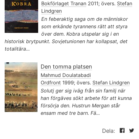
Bokförlaget Tranan
2011; övers.
Stefan
Lindgren
En feberaktig saga om de människor
som erkände tyrannens rätt att styra
över dem. Kobra utspelar sig i en
historisk brytpunkt. Sovjetunionen har kollapsat, det
totalitära...
Den tomma platsen
Mahmud Doulatabadi
Ordfront
1999; övers.
Stefan Lindgren
Solutj ger sig iväg från sin familj när
han förgäves sökt arbete för att kunna
försörja den. Hustrun Mergan står
ensam med tre barn. Fä...
Dela: