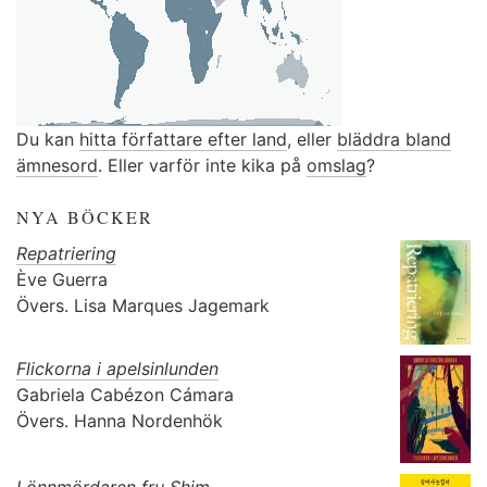
Du kan
hitta författare efter land
, eller
bläddra bland
ämnesord
. Eller varför inte kika på
omslag
?
NYA BÖCKER
Repatriering
Ève Guerra
Övers.
Lisa Marques Jagemark
Flickorna i apelsinlunden
Gabriela Cabézon Cámara
Övers.
Hanna Nordenhök