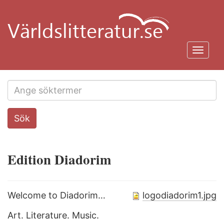
Hoppa
till
huvudinnehåll
Toggl
navig
Search
Sök
this
site
Edition Diadorim
Welcome to Diadorim…
logodiadorim1.jpg
Art. Literature. Music.