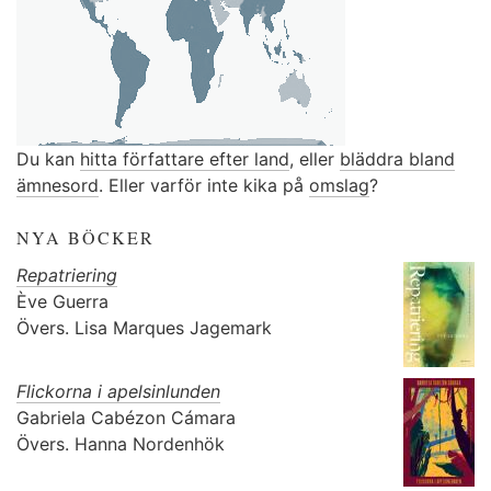
Du kan
hitta författare efter land
, eller
bläddra bland
ämnesord
. Eller varför inte kika på
omslag
?
NYA BÖCKER
Repatriering
Ève Guerra
Övers.
Lisa Marques Jagemark
Flickorna i apelsinlunden
Gabriela Cabézon Cámara
Övers.
Hanna Nordenhök