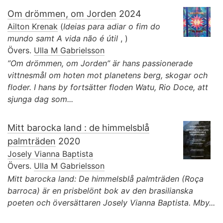
Om drömmen, om Jorden
2024
Ailton Krenak
(
Ideias para adiar o fim do
mundo samt A vida não é útil
, )
Övers.
Ulla M Gabrielsson
”Om drömmen, om Jorden” är hans passionerade
vittnesmål om hoten mot planetens berg, skogar och
floder. I hans by fortsätter floden Watu, Rio Doce, att
sjunga dag som...
Mitt barocka land : de himmelsblå
palmträden
2020
Josely Vianna Baptista
Övers.
Ulla M Gabrielsson
Mitt barocka land: De himmelsblå palmträden (Roça
barroca) är en prisbelönt bok av den brasilianska
poeten och översättaren Josely Vianna Baptista. Mby...