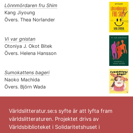
Lönnmördaren fru Shim
Kang Jiyoung
Övers.
Thea Norlander
Vi var gnistan
Otoniya J. Okot Bitek
Övers.
Helena Hansson
Sumokattens bageri
Naoko Machida
Övers.
Björn Wada
Världslitteratur.se:s syfte är att lyfta fram
världslitteraturen. Projektet drivs av
Världsbiblioteket i Solidaritetshuset i