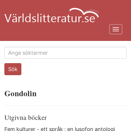
Hoppa
till
huvudinnehåll
Toggl
navig
Search
Sök
this
site
Gondolin
Utgivna böcker
Fem kulturer - ett språk : en lusofon antologi