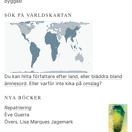
byggas!
SÖK PÅ VÄRLDSKARTAN
Du kan
hitta författare efter land
, eller
bläddra bland
ämnesord
. Eller varför inte kika på
omslag
?
NYA BÖCKER
Repatriering
Ève Guerra
Övers.
Lisa Marques Jagemark