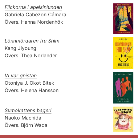
Flickorna i apelsinlunden
Gabriela Cabézon Cámara
Övers.
Hanna Nordenhök
Lönnmördaren fru Shim
Kang Jiyoung
Övers.
Thea Norlander
Vi var gnistan
Otoniya J. Okot Bitek
Övers.
Helena Hansson
Sumokattens bageri
Naoko Machida
Övers.
Björn Wada