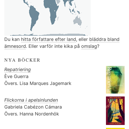
Du kan
hitta författare efter land
, eller
bläddra bland
ämnesord
. Eller varför inte kika på
omslag
?
NYA BÖCKER
Repatriering
Ève Guerra
Övers.
Lisa Marques Jagemark
Flickorna i apelsinlunden
Gabriela Cabézon Cámara
Övers.
Hanna Nordenhök