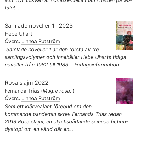
som hyrflickvän år homosexuella män i mitten på 90-
talet....
Samlade noveller 1
2023
Hebe Uhart
Övers.
Linnea Rutström
Samlade noveller 1 är den första av tre
samlingsvolymer och innehåller Hebe Uharts tidiga
noveller från 1962 till 1983. Förlagsinformation
Rosa slajm
2022
Fernanda Trías
(
Mugre rosa
, )
Övers.
Linnea Rutström
Som ett klärvoajant förebud om den
kommande pandemin skrev Fernanda Trías redan
2018 Rosa slajm, en olycksbådande science fiction-
dystopi om en värld där en...