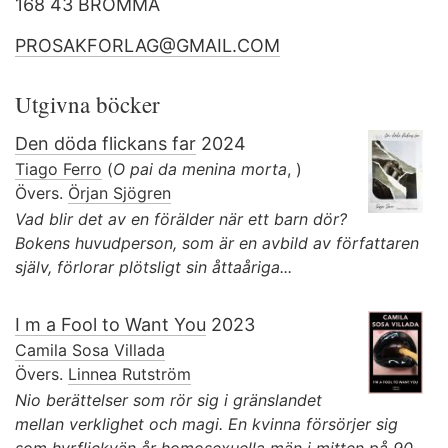
168 43 BROMMA
PROSAKFORLAG@GMAIL.COM
Utgivna böcker
Den döda flickans far
2024
Tiago Ferro
(
O pai da menina morta
, )
Övers.
Örjan Sjögren
Vad blir det av en förälder när ett barn dör?
Bokens huvudperson, som är en avbild av författaren
själv, förlorar plötsligt sin åttaåriga...
I m a Fool to Want You
2023
Camila Sosa Villada
Övers.
Linnea Rutström
Nio berättelser som rör sig i gränslandet
mellan verklighet och magi. En kvinna försörjer sig