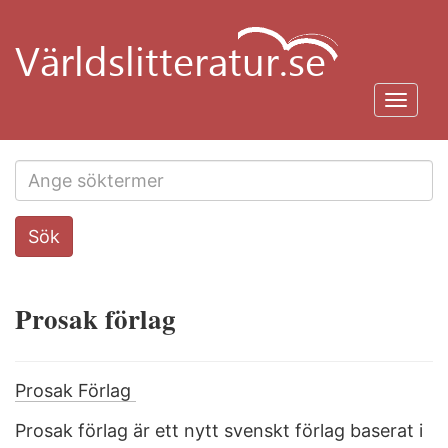
Hoppa
till
huvudinnehåll
Toggl
navig
Search
Sök
this
site
Prosak förlag
Prosak Förlag
Prosak förlag är ett nytt svenskt förlag baserat i