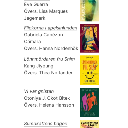
Ève Guerra
Övers.
Lisa Marques
Jagemark
Flickorna i apelsinlunden
Gabriela Cabézon
Cámara
Övers.
Hanna Nordenhök
Lönnmördaren fru Shim
Kang Jiyoung
Övers.
Thea Norlander
Vi var gnistan
Otoniya J. Okot Bitek
Övers.
Helena Hansson
Sumokattens bageri