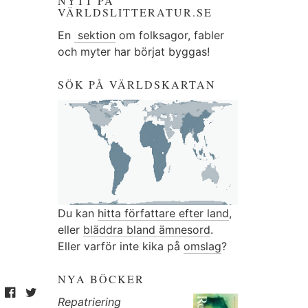
NYTT PÅ
VÄRLDSLITTERATUR.SE
En
sektion
om folksagor, fabler
och myter har börjat byggas!
SÖK PÅ VÄRLDSKARTAN
Du kan
hitta författare efter land
,
eller
bläddra bland ämnesord
.
Eller varför inte kika på
omslag
?
NYA BÖCKER
Repatriering