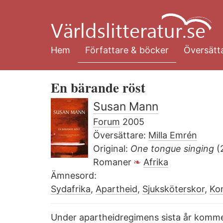
Hoppa
till
huvudinnehåll
Hem
Författare & böcker
Översätta
En bärande röst
Susan Mann
Forum
2005
Översättare:
Milla Emrén
Original:
One tongue singing
(
Romaner
Afrika
Ämnesord:
Sydafrika
,
Apartheid
,
Sjuksköterskor
,
Ko
Under apartheidregimens sista år komme