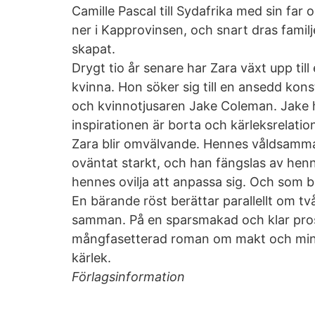
Camille Pascal till Sydafrika med sin far oc
ner i Kapprovinsen, och snart dras familj
skapat.
Drygt tio år senare har Zara växt upp til
kvinna. Hon söker sig till en ansedd kon
och kvinnotjusaren Jake Coleman. Jake ha
inspirationen är borta och kärleksrelatio
Zara blir omvälvande. Hennes våldsamm
oväntat starkt, och han fängslas av henne
hennes ovilja att anpassa sig. Och som be
En bärande röst berättar parallellt om tv
samman. På en sparsmakad och klar pros
mångfasetterad roman om makt och minn
kärlek.
Förlagsinformation