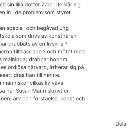
h sin lilla dotter Zara. De slår sig
en in i de problem som styret
l en speciell och begåvad ung
stskola som drivs av konstnären
r drabbats av en livskris ?
nerna tilltrasslade ? och mötet med
a målningar drabbar honom
s ordlösa närvaro, irriterar sig på
satt dras han till henne.
å människor vilkas liv vävs
a har Susan Mann skrivit en
en, arv och förståelse, konst och
Dela: