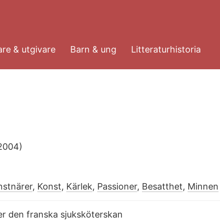
re & utgivare
Barn & ung
Litteraturhistoria
2004)
nstnärer
,
Konst
,
Kärlek
,
Passioner
,
Besatthet
,
Minnen
r den franska sjuksköterskan