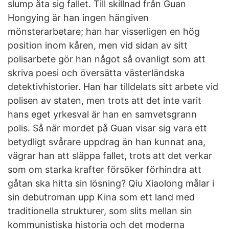
slump åta sig fallet. Till skillnad från Guan
Hongying är han ingen hängiven
mönsterarbetare; han har visserligen en hög
position inom kåren, men vid sidan av sitt
polisarbete gör han något så ovanligt som att
skriva poesi och översätta västerländska
detektivhistorier. Han har tilldelats sitt arbete vid
polisen av staten, men trots att det inte varit
hans eget yrkesval är han en samvetsgrann
polis. Så när mordet på Guan visar sig vara ett
betydligt svårare uppdrag än han kunnat ana,
vägrar han att släppa fallet, trots att det verkar
som om starka krafter försöker förhindra att
gåtan ska hitta sin lösning? Qiu Xiaolong målar i
sin debutroman upp Kina som ett land med
traditionella strukturer, som slits mellan sin
kommunistiska historia och det moderna