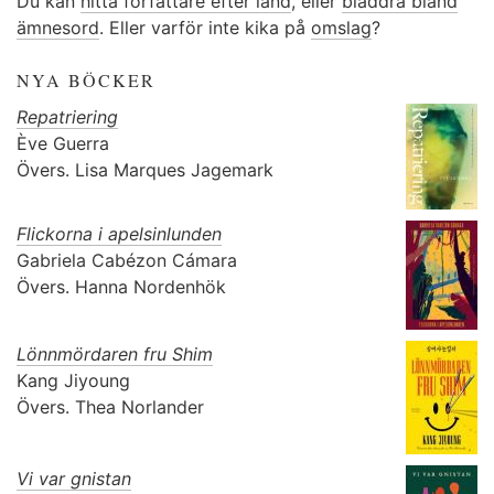
Du kan
hitta författare efter land
, eller
bläddra bland
ämnesord
. Eller varför inte kika på
omslag
?
NYA BÖCKER
Repatriering
Ève Guerra
Övers.
Lisa Marques Jagemark
Flickorna i apelsinlunden
Gabriela Cabézon Cámara
Övers.
Hanna Nordenhök
Lönnmördaren fru Shim
Kang Jiyoung
Övers.
Thea Norlander
Vi var gnistan