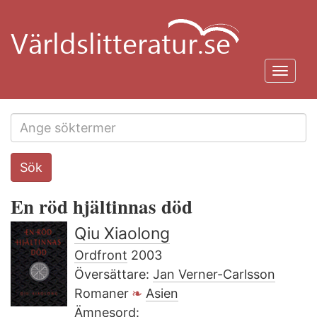
Hoppa
till
huvudinnehåll
Toggl
navig
Search
Sök
this
site
En röd hjältinnas död
Qiu Xiaolong
Ordfront
2003
Översättare:
Jan Verner-Carlsson
Romaner
Asien
Ämnesord: