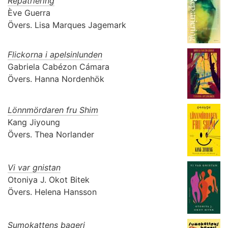
Repatriering
Ève Guerra
Övers.
Lisa Marques Jagemark
Flickorna i apelsinlunden
Gabriela Cabézon Cámara
Övers.
Hanna Nordenhök
Lönnmördaren fru Shim
Kang Jiyoung
Övers.
Thea Norlander
Vi var gnistan
Otoniya J. Okot Bitek
Övers.
Helena Hansson
Sumokattens bageri