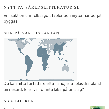
NYTT PÅ VÄRLDSLITTERATUR.SE
En
sektion
om folksagor, fabler och myter har börjat
byggas!
SÖK PÅ VÄRLDSKARTAN
Du kan
hitta författare efter land
, eller
bläddra bland
ämnesord
. Eller varför inte kika på
omslag
?
NYA BÖCKER