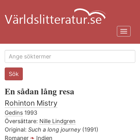
Hoppa
till
huvudinnehåll
Toggl
navig
Search
Sök
this
site
En sådan lång resa
Rohinton Mistry
Gedins
1993
Översättare:
Nille Lindgren
Original:
Such a long journey
(1991)
Romaner
Indien