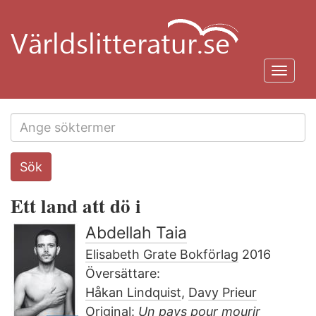
Hoppa
till
huvudinnehåll
Toggl
navig
Search
Sök
this
site
Ett land att dö i
Abdellah Taia
Elisabeth Grate Bokförlag
2016
Översättare:
Håkan Lindquist
,
Davy Prieur
Original:
Un pays pour mourir