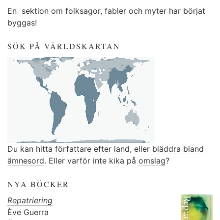
En
sektion
om folksagor, fabler och myter har börjat
byggas!
SÖK PÅ VÄRLDSKARTAN
Du kan
hitta författare efter land
, eller
bläddra bland
ämnesord
. Eller varför inte kika på
omslag
?
NYA BÖCKER
Repatriering
Ève Guerra