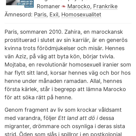
Romaner
Marocko
,
Frankrike
Ämnesord:
Paris
,
Exil
,
Homosexualitet
Paris, sommaren 2010. Zahira, en marockansk
prostituerad i slutet av sin karriär, är en generös
kvinna trots förödmjukelser och misär. Hennes
vän Aziz, på väg att byta kön, börjar tvivla.
Mojtaba, en revolutionär homosexuell iranier som
har flytt sitt land, korsar hennes väg och bor hos
henne under månaden ramadan. Allal, hennes
första kärlek, står i begrepp att lämna Marocko
för att söka rätt på henne.
Genom fragment av liv som krockar våldsamt
med varandra, följer
Ett land att dö i
dessa
migranter, drömmare och osynliga i deras sista
strid. Öden som slås i spillror i en postkolonial