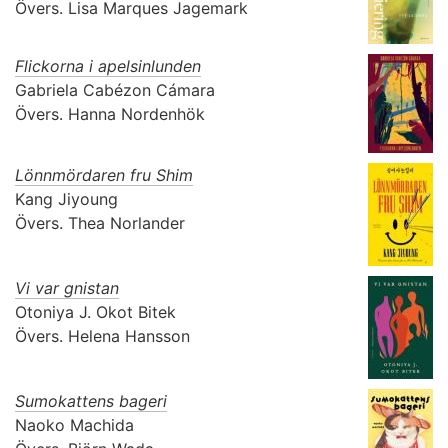
Övers.
Lisa Marques Jagemark
Flickorna i apelsinlunden
Gabriela Cabézon Cámara
Övers.
Hanna Nordenhök
Lönnmördaren fru Shim
Kang Jiyoung
Övers.
Thea Norlander
Vi var gnistan
Otoniya J. Okot Bitek
Övers.
Helena Hansson
Sumokattens bageri
Naoko Machida