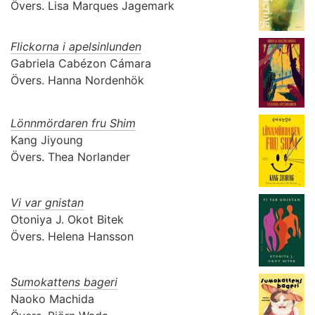
Övers.
Lisa Marques Jagemark
Flickorna i apelsinlunden
Gabriela Cabézon Cámara
Övers.
Hanna Nordenhök
Lönnmördaren fru Shim
Kang Jiyoung
Övers.
Thea Norlander
Vi var gnistan
Otoniya J. Okot Bitek
Övers.
Helena Hansson
Sumokattens bageri
Naoko Machida