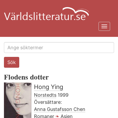
Hoppa
till
huvudinnehåll
Toggl
navig
Search
Sök
this
site
Flodens dotter
Hong Ying
Norstedts
1999
Översättare:
Anna Gustafsson Chen
Romaner
Asien