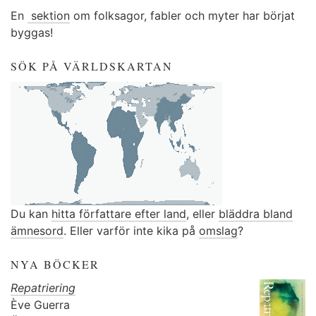
En
sektion
om folksagor, fabler och myter har börjat
byggas!
SÖK PÅ VÄRLDSKARTAN
Du kan
hitta författare efter land
, eller
bläddra bland
ämnesord
. Eller varför inte kika på
omslag
?
NYA BÖCKER
Repatriering
Ève Guerra