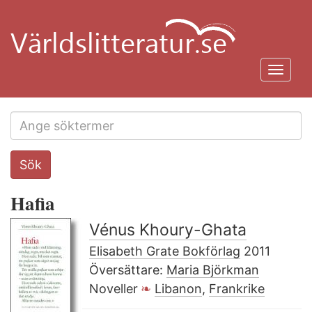
Hoppa
till
huvudinnehåll
Toggl
navig
Search
Sök
this
site
Hafia
Vénus Khoury-Ghata
Elisabeth Grate Bokförlag
2011
Översättare:
Maria Björkman
Noveller
Libanon
,
Frankrike