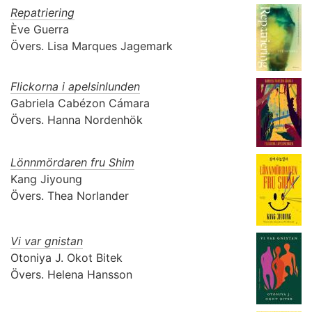
Repatriering
Ève Guerra
Övers.
Lisa Marques Jagemark
Flickorna i apelsinlunden
Gabriela Cabézon Cámara
Övers.
Hanna Nordenhök
Lönnmördaren fru Shim
Kang Jiyoung
Övers.
Thea Norlander
Vi var gnistan
Otoniya J. Okot Bitek
Övers.
Helena Hansson