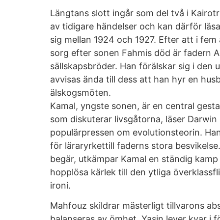
Längtans slott ingår som del två i Kairot
av tidigare händelser och kan därför läsa
sig mellan 1924 och 1927. Efter att i fem 
sorg efter sonen Fahmis död är fadern A
sällskapsbröder. Han förälskar sig i de
avvisas ända till dess att han hyr en hus
älskogsmöten.
Kamal, yngste sonen, är en central gestal
som diskuterar livsgåtorna, läser Darwin 
populärpressen om evolutionsteorin. Han
för läraryrkettill faderns stora besvikels
begär, utkämpar Kamal en ständig kamp 
hopplösa kärlek till den ytliga överklassf
ironi.
Mahfouz skildrar mästerligt tillvarons a
balanseras av ömhet. Yasin lever kvar i