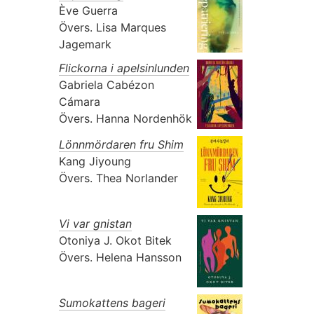
Ève Guerra
Övers.
Lisa Marques
Jagemark
Flickorna i apelsinlunden
Gabriela Cabézon
Cámara
Övers.
Hanna Nordenhök
Lönnmördaren fru Shim
Kang Jiyoung
Övers.
Thea Norlander
Vi var gnistan
Otoniya J. Okot Bitek
Övers.
Helena Hansson
Sumokattens bageri