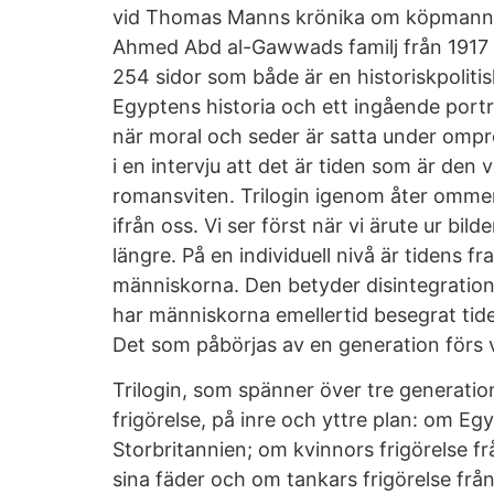
vid Thomas Manns krönika om köpmannaf
Ahmed Abd al-Gawwads familj från 1917 t
254 sidor som både är en historiskpoliti
Egyptens historia och ett ingående porträt
när moral och seder är satta under ompr
i en intervju att det är tiden som är den 
romansviten. Trilogin igenom åter ommer d
ifrån oss. Vi ser först när vi ärute ur bilde
längre. På en individuell nivå är tidens fr
människorna. Den betyder disintegration 
har människorna emellertid besegrat tide
Det som påbörjas av en generation förs v
Trilogin, som spänner över tre generatio
frigörelse, på inre och yttre plan: om Eg
Storbritannien; om kvinnors frigörelse f
sina fäder och om tankars frigörelse frå