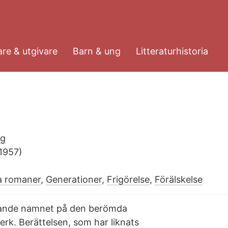
re & utgivare
Barn & ung
Litteraturhistoria
rg
1957)
a romaner
,
Generationer
,
Frigörelse
,
Förälskelse
ttande namnet på den berömda
rk. Berättelsen, som har liknats