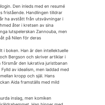
rilogin. Den inleds med en resumé
s fristående. Handlingen tilldrar
år ha avstått från utsvävningar i
hmed åter i kretsen av sina
n unga lutspelerskan Zannouba, men
båt på Nilen för deras
t i boken. Han är den intellektuelle
och Bergson och skriver artiklar i
 försmår den lukrativa juristbanan
e. Fylld av idealism, men laddad med
mellan kropp och själ. Hans
lickan Aida framställs med mild
bsurda inslag, men komiken
 föräldrahemmet. Han hinner med