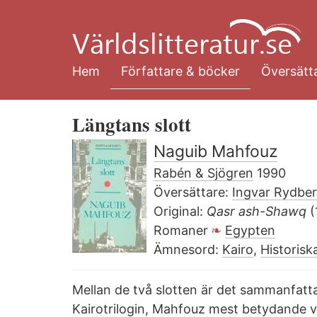
Hoppa
till
huvudinnehåll
Hem
Författare & böcker
Översätta
Längtans slott
Naguib Mahfouz
Rabén & Sjögren
1990
Översättare:
Ingvar Rydbe
Original:
Qasr ash-Shawq
(
Romaner
Egypten
Ämnesord:
Kairo
,
Historisk
Mellan de två slotten är det sammanfa
Kairotrilogin, Mahfouz mest betydande ve