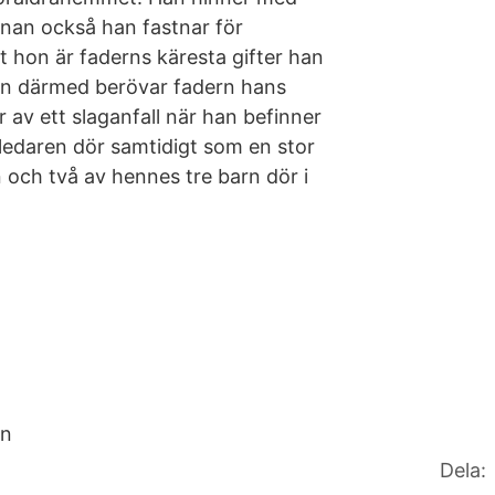
nnan också han fastnar för
t hon är faderns käresta gifter han
han därmed berövar fadern hans
 av ett slaganfall när han befinner
tledaren dör samtidigt som en stor
n och två av hennes tre barn dör i
en
Dela: