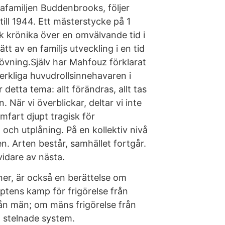
amiljen Buddenbrooks, följer
ill 1944. Ett mästerstycke på 1
sk krönika över en omvälvande tid i
t av en familjs utveckling i en tid
övning.Själv har Mahfouz förklarat
verkliga huvudrollsinnehavaren i
etta tema: allt förändras, allt tas
n. När vi överblickar, deltar vi inte
amfart djupt tragisk för
och utplåning. På en kollektiv nivå
n. Arten består, samhället fortgår.
idare av nästa.
ner, är också en berättelse om
yptens kamp för frigörelse från
rån män; om mäns frigörelse från
n stelnade system.