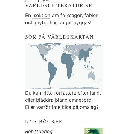
NYTT PÅ
VÄRLDSLITTERATUR.SE
En
sektion
om folksagor, fabler
och myter har börjat byggas!
SÖK PÅ VÄRLDSKARTAN
Du kan
hitta författare efter land
,
eller
bläddra bland ämnesord
.
Eller varför inte kika på
omslag
?
NYA BÖCKER
Repatriering