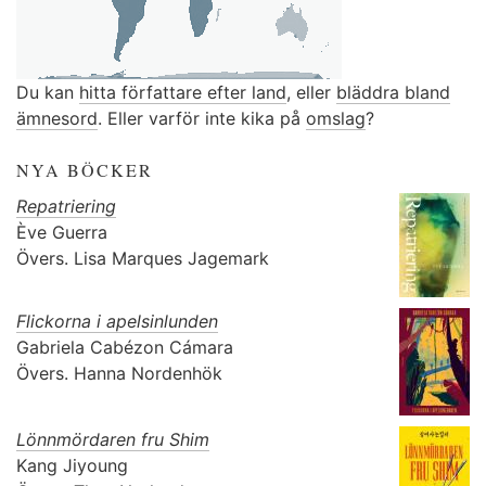
Du kan
hitta författare efter land
, eller
bläddra bland
ämnesord
. Eller varför inte kika på
omslag
?
NYA BÖCKER
Repatriering
Ève Guerra
Övers.
Lisa Marques Jagemark
Flickorna i apelsinlunden
Gabriela Cabézon Cámara
Övers.
Hanna Nordenhök
Lönnmördaren fru Shim
Kang Jiyoung