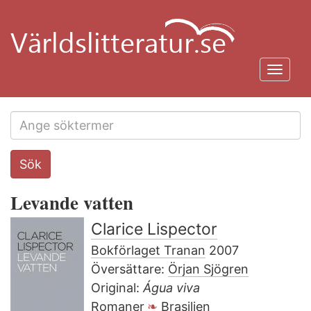
Hoppa
till
huvudinnehåll
Toggl
navig
Search
Sök
this
site
Levande vatten
Clarice Lispector
Bokförlaget Tranan
2007
Översättare:
Örjan Sjögren
Original:
Água viva
Romaner
Brasilien