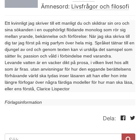
Ämnesord:
Livsfrågor och filosofi
Ett kvinnligt jag skriver till ett manligt du och skildrar sin oro och
sina sökanden i en oupphörligt flödande monolog som rör sig
mellan yrande, bekännelse och förförelse: När jag ska skriva till
dig tar jag först på mig parfym över hela mig. Språket tätnar till en
djungel av ord och genom texten kan vi urskilja det samspel som
sätter liv, passion och våld i förbindelse med varandra.
Levande vatten är en vacker dikt på prosa, i vilken livet hos allt
som är firas. utan anvisningar för hur den eggande berättelsens
förhäxande värld ska tydas inser läsaren att han eller hon inte
längre förfogar över några färdiga modeller för hur man ska läsa,
eller ens förstå, Clarice Lispector
Förlagsinformation
Dela:
SÖKFORMULÄR