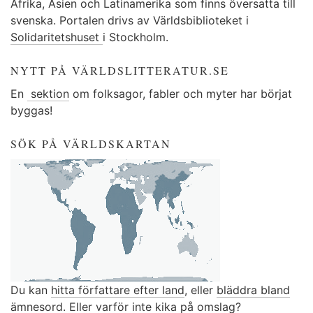
Afrika, Asien och Latinamerika som finns översatta till
svenska. Portalen drivs av Världsbiblioteket i
Solidaritetshuset
i Stockholm.
NYTT PÅ VÄRLDSLITTERATUR.SE
En
sektion
om folksagor, fabler och myter har börjat
byggas!
SÖK PÅ VÄRLDSKARTAN
Du kan
hitta författare efter land
, eller
bläddra bland
ämnesord
. Eller varför inte kika på
omslag
?