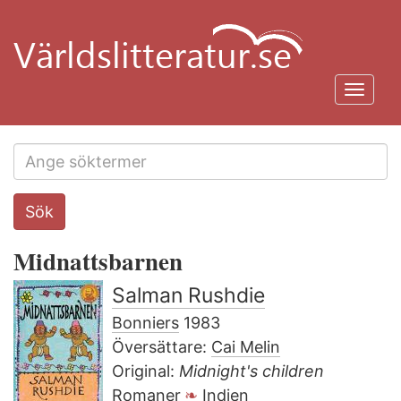
Hoppa
till
huvudinnehåll
Toggl
navig
Search
Sök
this
site
Midnattsbarnen
Salman Rushdie
Bonniers
1983
Översättare:
Cai Melin
Original:
Midnight's children
Romaner
Indien