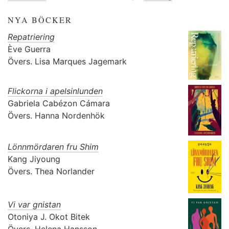
NYA BÖCKER
Repatriering
Ève Guerra
Övers.
Lisa Marques Jagemark
Flickorna i apelsinlunden
Gabriela Cabézon Cámara
Övers.
Hanna Nordenhök
Lönnmördaren fru Shim
Kang Jiyoung
Övers.
Thea Norlander
Vi var gnistan
Otoniya J. Okot Bitek