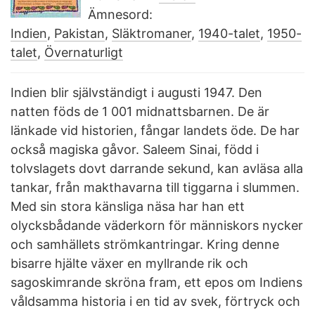
Ämnesord:
Indien
,
Pakistan
,
Släktromaner
,
1940-talet
,
1950-
talet
,
Övernaturligt
Indien blir självständigt i augusti 1947. Den
natten föds de 1 001 midnattsbarnen. De är
länkade vid historien, fångar landets öde. De har
också magiska gåvor. Saleem Sinai, född i
tolvslagets dovt darrande sekund, kan avläsa alla
tankar, från makthavarna till tiggarna i slummen.
Med sin stora känsliga näsa har han ett
olycksbådande väderkorn för människors nycker
och samhällets strömkantringar. Kring denne
bisarre hjälte växer en myllrande rik och
sagoskimrande skröna fram, ett epos om Indiens
våldsamma historia i en tid av svek, förtryck och