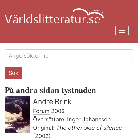
Hoppa
till
huvudinnehåll
Toggl
navig
Search
Sök
this
site
På andra sidan tystnaden
André Brink
Forum
2003
Översättare:
Inger Johansson
Original:
The other side of silence
(2002)