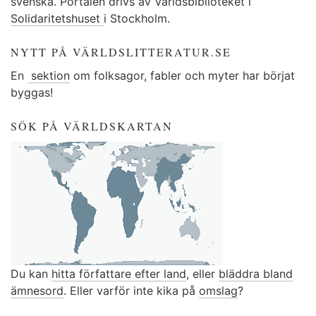
svenska. Portalen drivs av Världsbiblioteket i
Solidaritetshuset
i Stockholm.
NYTT PÅ VÄRLDSLITTERATUR.SE
En
sektion
om folksagor, fabler och myter har börjat
byggas!
SÖK PÅ VÄRLDSKARTAN
Du kan
hitta författare efter land
, eller
bläddra bland
ämnesord
. Eller varför inte kika på
omslag
?