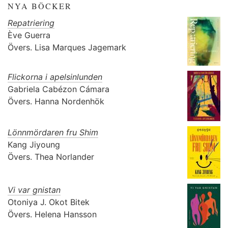
NYA BÖCKER
Repatriering
Ève Guerra
Övers.
Lisa Marques Jagemark
Flickorna i apelsinlunden
Gabriela Cabézon Cámara
Övers.
Hanna Nordenhök
Lönnmördaren fru Shim
Kang Jiyoung
Övers.
Thea Norlander
Vi var gnistan
Otoniya J. Okot Bitek
Övers.
Helena Hansson