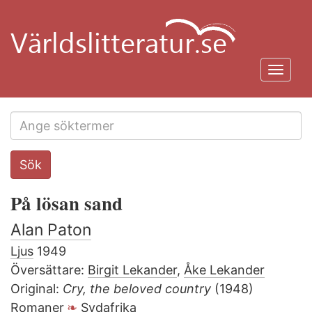
Hoppa
till
huvudinnehåll
Toggl
navig
Search
Sök
this
site
På lösan sand
Alan Paton
Ljus
1949
Översättare:
Birgit Lekander
,
Åke Lekander
Original:
Cry, the beloved country
(1948)
Romaner
Sydafrika