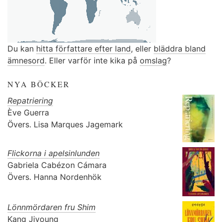
Du kan
hitta författare efter land
, eller
bläddra bland
ämnesord
. Eller varför inte kika på
omslag
?
NYA BÖCKER
Repatriering
Ève Guerra
Övers.
Lisa Marques Jagemark
Flickorna i apelsinlunden
Gabriela Cabézon Cámara
Övers.
Hanna Nordenhök
Lönnmördaren fru Shim
Kang Jiyoung