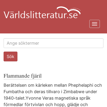
Hoppa
till
huvudinnehåll
Toggl
navig
Search
Sök
this
site
Flammande fjäril
Berättelsen om kärleken mellan Phephelaphi och
Fumbatha och deras tillvaro i Zimbabwe under
1940-talet.Yvonne Veras magnetiska språk
förmedlar förtvivlan och hopp, glädje och