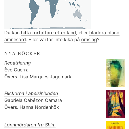
Du kan
hitta författare efter land
, eller
bläddra bland
ämnesord
. Eller varför inte kika på
omslag
?
NYA BÖCKER
Repatriering
Ève Guerra
Övers.
Lisa Marques Jagemark
Flickorna i apelsinlunden
Gabriela Cabézon Cámara
Övers.
Hanna Nordenhök
Lönnmördaren fru Shim