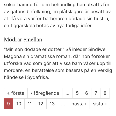
söker hämnd för den behandling han utsatts för
av gatans befolkning, en plåtslagare är besatt av
att få veta varför barberaren dödade sin hustru,
en tiggarskola hotas av nya farliga idéer.
Mödrar emellan
"Min son dödade er dotter." Så inleder Sindiwe
Magona sin dramatiska roman, där hon försöker
utforska vad som gör att vissa barn växer upp till
mördare, en berättelse som baseras på en verklig
händelse i Sydafrika.
« första
‹ föregående
…
5
6
7
8
9
10
11
12
13
…
nästa ›
sista »