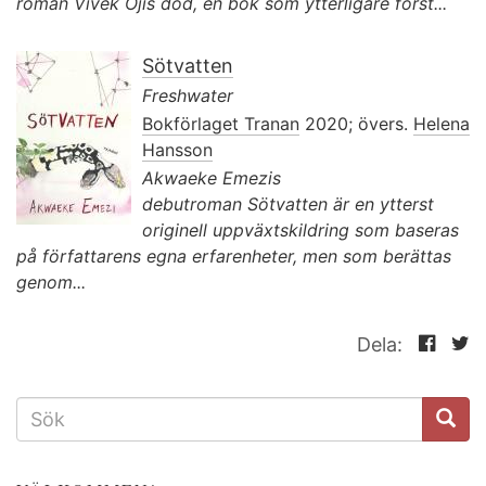
roman Vivek Ojis död, en bok som ytterligare först...
Sötvatten
Freshwater
Bokförlaget Tranan
2020; övers.
Helena
Hansson
Akwaeke Emezis
debutroman Sötvatten är en ytterst
originell uppväxtskildring som baseras
på författarens egna erfarenheter, men som berättas
genom...
Dela:
SÖKFORMULÄR