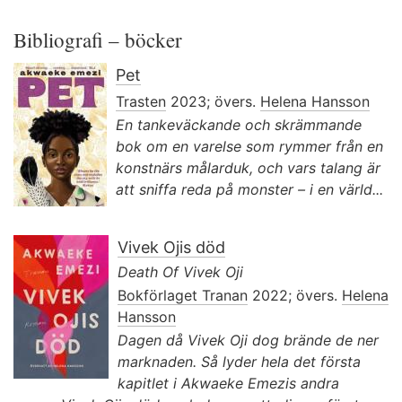
Bibliografi – böcker
Pet
Trasten
2023; övers.
Helena Hansson
En tankeväckande och skrämmande
bok om en varelse som rymmer från en
konstnärs målarduk, och vars talang är
att sniffa reda på monster – i en värld...
Vivek Ojis död
Death Of Vivek Oji
Bokförlaget Tranan
2022; övers.
Helena
Hansson
Dagen då Vivek Oji dog brände de ner
marknaden. Så lyder hela det första
kapitlet i Akwaeke Emezis andra