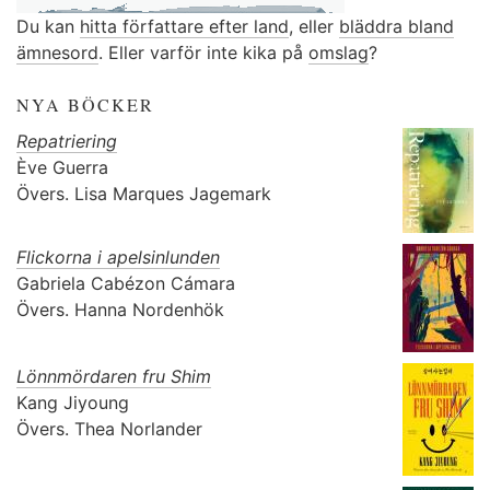
Du kan
hitta författare efter land
, eller
bläddra bland
ämnesord
. Eller varför inte kika på
omslag
?
NYA BÖCKER
Repatriering
Ève Guerra
Övers.
Lisa Marques Jagemark
Flickorna i apelsinlunden
Gabriela Cabézon Cámara
Övers.
Hanna Nordenhök
Lönnmördaren fru Shim
Kang Jiyoung
Övers.
Thea Norlander