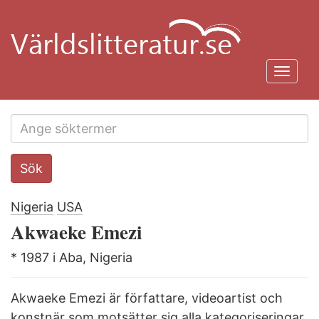
Hoppa
till
huvudinnehåll
Toggl
navig
Search
Sök
this
site
Nigeria
USA
Akwaeke Emezi
* 1987 i Aba, Nigeria
Akwaeke Emezi är författare, videoartist och
konstnär som motsätter sig alla kategori­seringar.