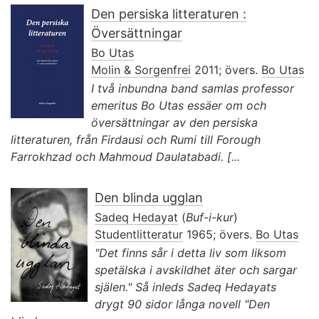
Den persiska litteraturen :
Översättningar
Bo Utas
Molin & Sorgenfrei
2011; övers.
Bo Utas
I två inbundna band samlas professor
emeritus Bo Utas essäer om och
översättningar av den persiska
litteraturen, från Firdausi och Rumi till Forough
Farrokhzad och Mahmoud Daulatabadi. [...
Den blinda ugglan
Sadeq Hedayat
(
Buf-i-kur
)
Studentlitteratur
1965; övers.
Bo Utas
"Det finns sår i detta liv som liksom
spetälska i avskildhet äter och sargar
själen." Så inleds Sadeq Hedayats
drygt 90 sidor långa novell "Den