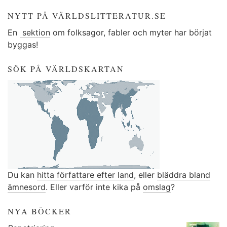
NYTT PÅ VÄRLDSLITTERATUR.SE
En
sektion
om folksagor, fabler och myter har börjat
byggas!
SÖK PÅ VÄRLDSKARTAN
Du kan
hitta författare efter land
, eller
bläddra bland
ämnesord
. Eller varför inte kika på
omslag
?
NYA BÖCKER