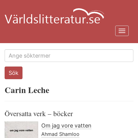
Hoppa
till
huvudinnehåll
Toggl
navig
Search
Sök
this
site
Carin Leche
Översatta verk – böcker
Om jag vore vatten
Ahmad Shamloo