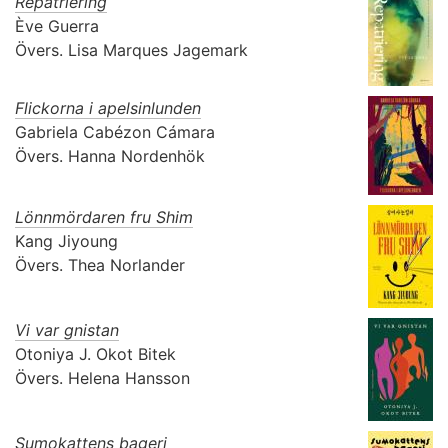
Repatriering
Ève Guerra
Övers.
Lisa Marques Jagemark
Flickorna i apelsinlunden
Gabriela Cabézon Cámara
Övers.
Hanna Nordenhök
Lönnmördaren fru Shim
Kang Jiyoung
Övers.
Thea Norlander
Vi var gnistan
Otoniya J. Okot Bitek
Övers.
Helena Hansson
Sumokattens bageri