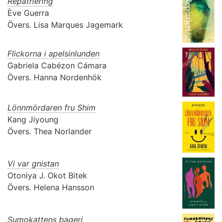
Repatriering
Ève Guerra
Övers.
Lisa Marques Jagemark
Flickorna i apelsinlunden
Gabriela Cabézon Cámara
Övers.
Hanna Nordenhök
Lönnmördaren fru Shim
Kang Jiyoung
Övers.
Thea Norlander
Vi var gnistan
Otoniya J. Okot Bitek
Övers.
Helena Hansson
Sumokattens bageri