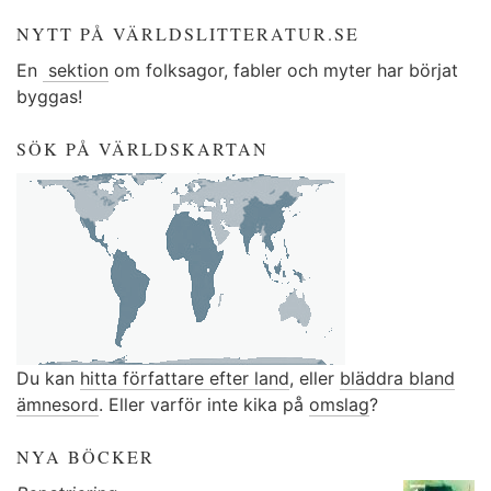
NYTT PÅ VÄRLDSLITTERATUR.SE
En
sektion
om folksagor, fabler och myter har börjat
byggas!
SÖK PÅ VÄRLDSKARTAN
Du kan
hitta författare efter land
, eller
bläddra bland
ämnesord
. Eller varför inte kika på
omslag
?
NYA BÖCKER