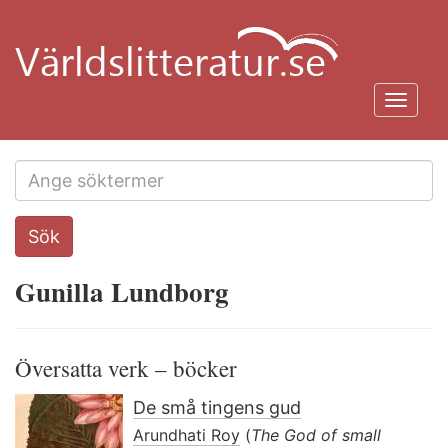
Hoppa
till
huvudinnehåll
Toggl
navig
Search
Sök
this
site
Gunilla Lundborg
Översatta verk – böcker
De små tingens gud
Arundhati Roy
(
The God of small