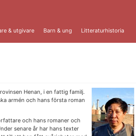
re & utgivare
Barn & ung
Litteraturhistoria
ovinsen Henan, i en fattig familj.
iska armén och hans första roman
örfattare och hans romaner och
 Under senare år har hans texter