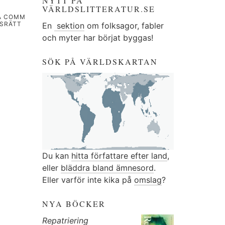
NYTT PÅ
VÄRLDSLITTERATUR.SE
IA COMM
VSRÄTT
En
sektion
om folksagor, fabler
och myter har börjat byggas!
SÖK PÅ VÄRLDSKARTAN
Du kan
hitta författare efter land
,
eller
bläddra bland ämnesord
.
Eller varför inte kika på
omslag
?
NYA BÖCKER
Repatriering