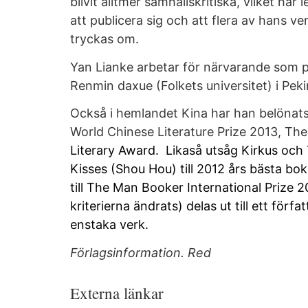
blivit alltmer samhällskritiska, vilket har 
att publicera sig och att flera av hans verk
tryckas om.
Yan Lianke arbetar för närvarande som pr
Renmin daxue (Folkets universitet) i Peki
Också i hemlandet Kina har han belöna
World Chinese Literature Prize 2013, T
Literary Award. Likaså utsåg Kirkus oc
Kisses (Shou Hou) till 2012 års bästa bok
till The Man Booker International Prize 2
kriterierna ändrats) delas ut till ett förfa
enstaka verk.
Förlagsinformation. Red
Externa länkar