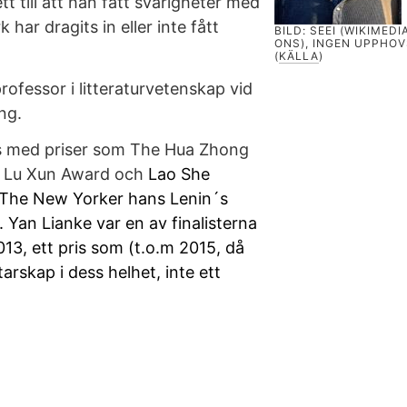
lett till att han fått svårigheter med
 har dragits in eller inte fått
BILD: SEEI (WIKIMED
ONS), INGEN UPPHO
(
KÄLLA
)
ofessor i litteraturvetenskap vid
ng.
ts med priser som The Hua Zhong
he Lu Xun Award och
Lao She
h The New Yorker hans Lenin´s
. Yan Lianke var en av finalisterna
013, ett pris som (t.o.m 2015, då
ttarskap i dess helhet, inte ett