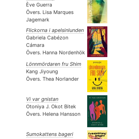
Ève Guerra
Övers.
Lisa Marques
Jagemark
Flickorna i apelsinlunden
Gabriela Cabézon
Cámara
Övers.
Hanna Nordenhök
Lönnmördaren fru Shim
Kang Jiyoung
Övers.
Thea Norlander
Vi var gnistan
Otoniya J. Okot Bitek
Övers.
Helena Hansson
Sumokattens bageri