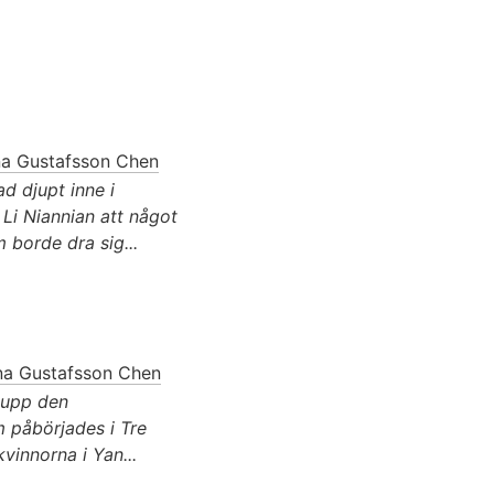
a Gustafsson Chen
tad djupt inne i
 Li Niannian att något
om borde dra sig...
a Gustafsson Chen
n upp den
m påbörjades i Tre
kvinnorna i Yan...