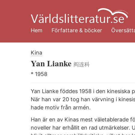
Hoppa
till
huvudinnehåll
Hem
Författare & böcker
Översätta
Kina
Yan Lianke
阎连科
* 1958
Yan Lianke föddes 1958 i den kinesiska pr
När han var 20 tog han värvning i kines
hade motiv från armén.
Han är en av Kinas mest väletablerade f
noveller har erhållit en rad utmärkelser.