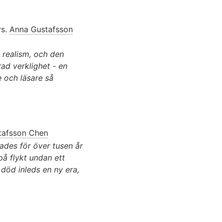
rs.
Anna Gustafsson
 realism, och den
rad verklighet - en
e och läsare så
tafsson Chen
dades för över tusen år
å flykt undan ett
död inleds en ny era,