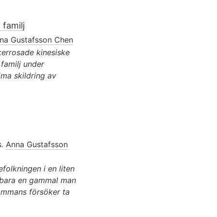
 familj
na Gustafsson Chen
ikerrosade kinesiske
familj under
ima skildring av
s.
Anna Gustafsson
folkningen i en liten
ir bara en gammal man
sammans försöker ta