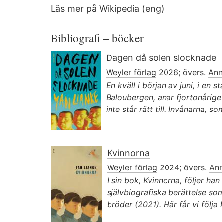
Läs mer på Wikipedia (eng)
Bibliografi – böcker
Dagen då solen slocknade
Weyler förlag
2026; övers.
Ann
En kväll i början av juni, i en s
Baloubergen, anar fjortonårige
inte står rätt till. Invånarna, s
Kvinnorna
Weyler förlag
2024; övers.
Ann
I sin bok, Kvinnorna, följer ha
självbiografiska berättelse so
bröder (2021). Här får vi följa 