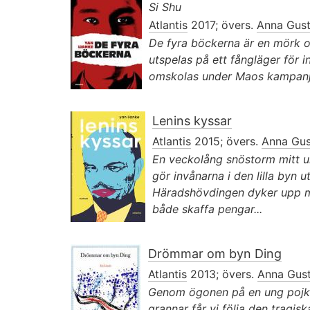
Si Shu
Atlantis
2017; övers.
Anna Gus
De fyra böckerna är en mörk o
utspelas på ett fångläger för i
omskolas under Maos kampanj 
Lenins kyssar
Atlantis
2015; övers.
Anna Gus
En veckolång snöstorm mitt
gör invånarna i den lilla byn u
Häradshövdingen dyker upp me
både skaffa pengar...
Drömmar om byn Ding
Atlantis
2013; övers.
Anna Gus
Genom ögonen på en ung pojk
grannar får vi följa den tragis