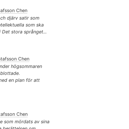
tafsson Chen
ch djärv satir som
ntellektuella som ska
Det stora språnget...
tafsson Chen
 under högsommaren
tblottade.
d en plan för att
tafsson Chen
e som mördats av sina
ka berättelsen om