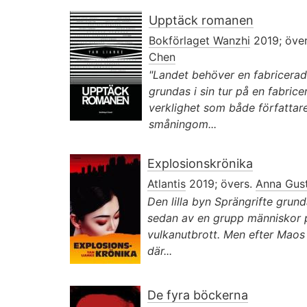
Upptäck romanen
Bokförlaget Wanzhi
2019; öve
Chen
"Landet behöver en fabricerad
grundas i sin tur på en fabrice
verklighet som både författar
småningom...
Explosionskrönika
Atlantis
2019; övers.
Anna Gus
Den lilla byn Sprängrifte grun
sedan av en grupp människor p
vulkanutbrott. Men efter Maos 
där...
De fyra böckerna