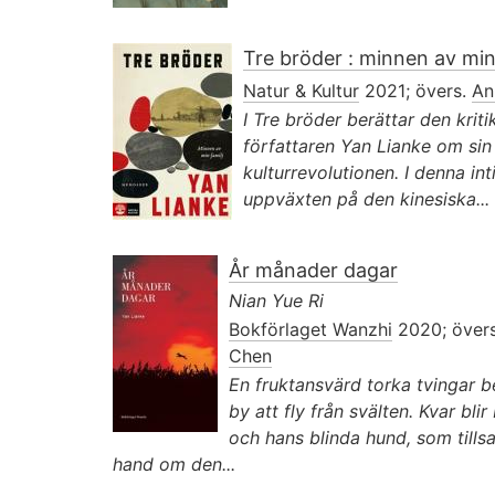
Tre bröder : minnen av min
Natur & Kultur
2021; övers.
An
I Tre bröder berättar den krit
författaren Yan Lianke om sin 
kulturrevolutionen. I denna int
uppväxten på den kinesiska...
År månader dagar
Nian Yue Ri
Bokförlaget Wanzhi
2020; över
Chen
En fruktansvärd torka tvingar be
by att fly från svälten. Kvar bl
och hans blinda hund, som till
hand om den...