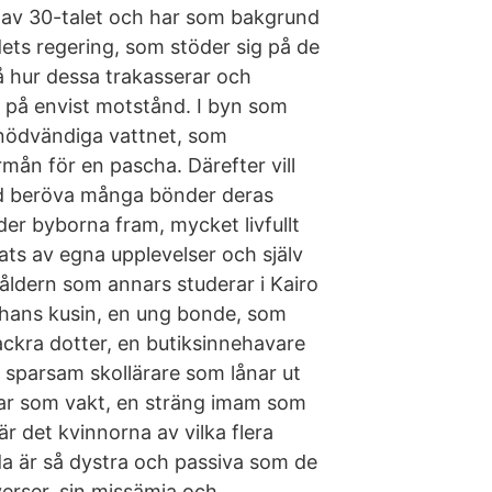
 av 30-talet och har som bakgrund
ets regering, som stöder sig på de
å hur dessa trakasserar och
 på envist motstånd. I byn som
vsnödvändiga vattnet, som
mån för en pascha. Därefter vill
ed beröva många bönder deras
der byborna fram, mycket livfullt
ats av egna upplevelser och själv
åldern som annars studerar i Kairo
hans kusin, en ung bonde, som
ackra dotter, en butiksinnehavare
n sparsam skollärare som lånar ut
nar som vakt, en sträng imam som
är det kvinnorna av vilka flera
a är så dystra och passiva som de
verser, sin missämja och