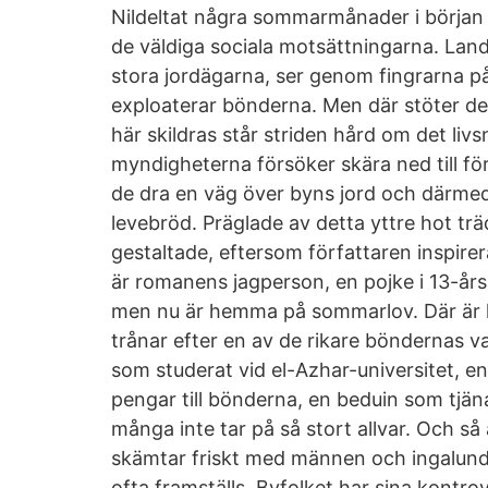
Nildeltat några sommarmånader i början
de väldiga sociala motsättningarna. Land
stora jordägarna, ser genom fingrarna p
exploaterar bönderna. Men där stöter de
här skildras står striden hård om det li
myndigheterna försöker skära ned till för
de dra en väg över byns jord och därm
levebröd. Präglade av detta yttre hot trä
gestaltade, eftersom författaren inspirer
är romanens jagperson, en pojke i 13-års
men nu är hemma på sommarlov. Där är 
trånar efter en av de rikare böndernas v
som studerat vid el-Azhar-universitet, e
pengar till bönderna, en beduin som tjä
många inte tar på så stort allvar. Och så 
skämtar friskt med männen och ingalund
ofta framställs. Byfolket har sina kontro