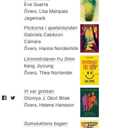
Ève Guerra
Övers.
Lisa Marques
Jagemark
Flickorna i apelsinlunden
Gabriela Cabézon
Cámara
Övers.
Hanna Nordenhök
Lönnmördaren fru Shim
Kang Jiyoung
Övers.
Thea Norlander
Vi var gnistan
Otoniya J. Okot Bitek
Övers.
Helena Hansson
Sumokattens bageri