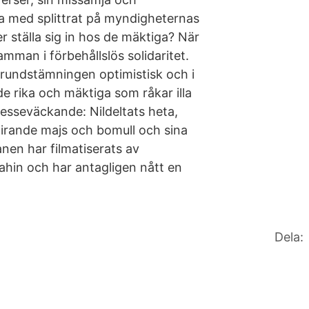
rja med splittrat på myndigheternas
r ställa sig in hos de mäktiga? När
amman i förbehållslös solidaritet.
 grundstämningen optimistisk och i
e rika och mäktiga som råkar illa
resseväckande: Nildeltats heta,
pirande majs och bomull och sina
en har filmatiserats av
ahin och har antagligen nått en
Dela: