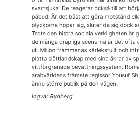
svartsjuka. De reagerar också till att bö
påbud: Är det bäst att göra motstånd elle
olyckorna hopar sig, sluter de sig dock s
Trots den bistra sociala verkligheten är
de många dråpliga scenerna är det ofta d
ut. Miljön frammanas kärleksfullt och int
platta slättlandskap med sina åkrar av s
vittförgrenade bevattningssystem. Roman
arabvärldens främste regissör Yousuf Sh
ännu större publik på den vägen.
Ingvar Rydberg