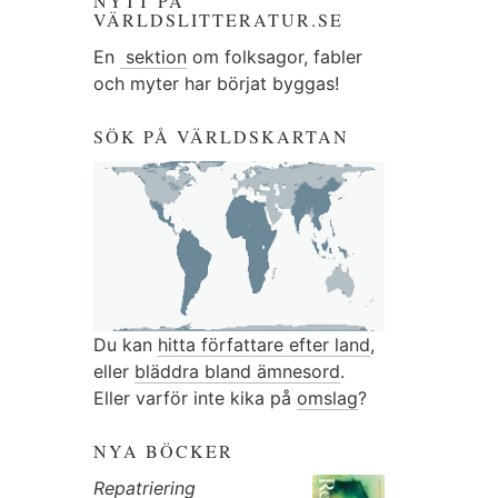
NYTT PÅ
VÄRLDSLITTERATUR.SE
En
sektion
om folksagor, fabler
och myter har börjat byggas!
SÖK PÅ VÄRLDSKARTAN
Du kan
hitta författare efter land
,
eller
bläddra bland ämnesord
.
Eller varför inte kika på
omslag
?
NYA BÖCKER
Repatriering