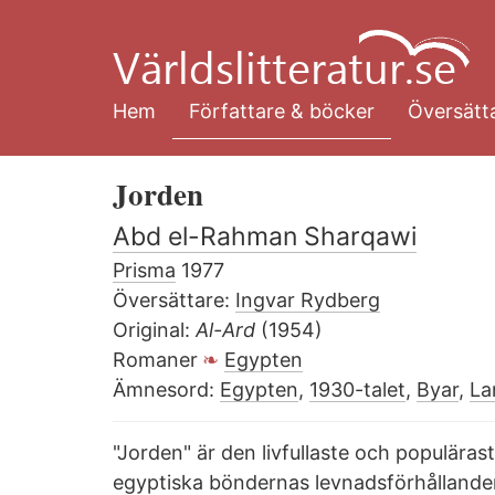
Hoppa
till
huvudinnehåll
Hem
Författare & böcker
Översätta
Jorden
Abd el-Rahman Sharqawi
Prisma
1977
Översättare:
Ingvar Rydberg
Original:
Al-Ard
(1954)
Romaner
Egypten
Ämnesord:
Egypten
,
1930-talet
,
Byar
,
La
"Jorden" är den livfullaste och populära
egyptiska böndernas levnadsförhållanden