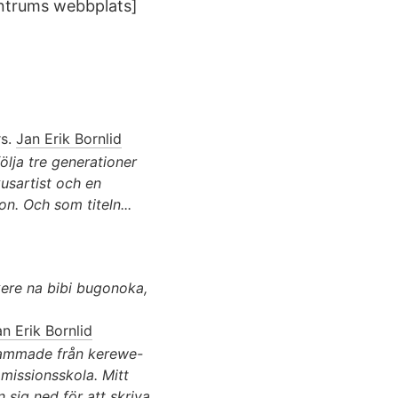
entrums webbplats]
rs.
Jan Erik Bornlid
ölja tre generationer
kusartist och en
on. Och som titeln...
re na bibi bugonoka,
n Erik Bornlid
stammade från kerewe-
 missionsskola. Mitt
 sig ned för att skriva