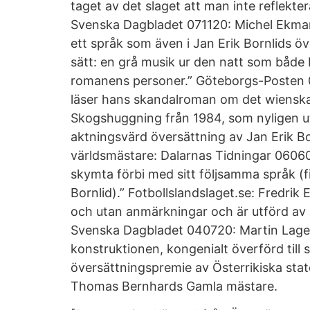
taget av det slaget att man inte reflekter
Svenska Dagbladet 071120: Michel Ekman
ett språk som även i Jan Erik Bornlids öv
sätt: en grå musik ur den natt som både 
romanens personer.” Göteborgs-Posten 0
läser hans skandalroman om det wienska
Skogshuggning från 1984, som nyligen u
aktningsvärd översättning av Jan Erik B
världsmästare: Dalarnas Tidningar 0606
skymta förbi med sitt följsamma språk (f
Bornlid).” Fotbollslandslaget.se: Fredrik 
och utan anmärkningar och är utförd av 
Svenska Dagbladet 040720: Martin Lager
konstruktionen, kongenialt överförd till s
översättningspremie av Österrikiska sta
Thomas Bernhards Gamla mästare.