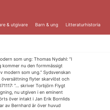
re & utgivare
Barn & ung
Litteraturhistoria
modern som ung: Thomas Nydahl: ”I
ing kommer nu den formmässigt
av modern som ung.” Sydsvenskan
 översättning flyter skarvlöst och
1117: ”… skriver Torbjörn Flygt
ning, nu utgiven i en eminent
rts över intakt i Jan Erik Bornlids
gar av Bernhard är över huvud