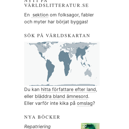
NYTT PÅ
VÄRLDSLITTERATUR.SE
En
sektion
om folksagor, fabler
och myter har börjat byggas!
SÖK PÅ VÄRLDSKARTAN
Du kan
hitta författare efter land
,
eller
bläddra bland ämnesord
.
Eller varför inte kika på
omslag
?
NYA BÖCKER
Repatriering