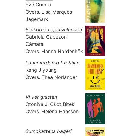
Ève Guerra
Övers.
Lisa Marques
Jagemark
Flickorna i apelsinlunden
Gabriela Cabézon
Cámara
Övers.
Hanna Nordenhök
Lönnmördaren fru Shim
Kang Jiyoung
Övers.
Thea Norlander
Vi var gnistan
Otoniya J. Okot Bitek
Övers.
Helena Hansson
Sumokattens bageri