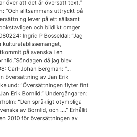
ar över att det är översatt text.”
: ”Och alltsammans uttryckt på
ersättning lever på ett sällsamt
bokstavligen och bildlikt omger
80224: Ingrid P Bosseldal: ”Jag
 kulturetablissemanget,
tkommit på svenska i en
ornlid.”Söndagen då jag blev
08: Carl-Johan Bergman: ”…
in översättning av Jan Erik
Ekelund: ”Översättningen flyter fint
Jan Erik Bornlid.” Undergångaren:
holm: ”Den språkligt otympliga
venska av Bornlid, och ….” Erhållit
ten 2010 för översättningen av