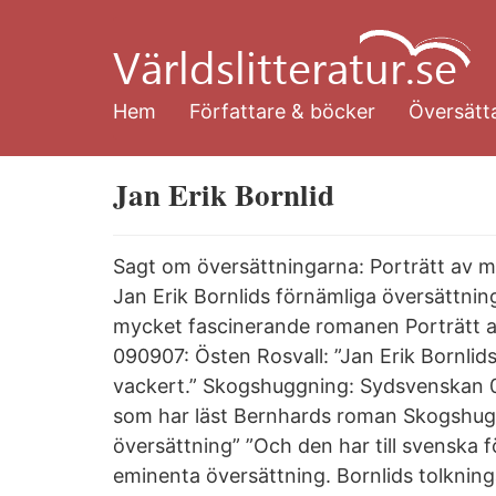
Hoppa
till
huvudinnehåll
Hem
Författare & böcker
Översätta
Jan Erik Bornlid
Sagt om översättningarna: Porträtt av 
Jan Erik Bornlids förnämliga översättn
mycket fascinerande romanen Porträtt 
090907: Östen Rosvall: ”Jan Erik Bornlids
vackert.” Skogshuggning: Sydsvenskan 07
som har läst Bernhards roman Skogshugg
översättning” ”Och den har till svenska fö
eminenta översättning. Bornlids tolknin