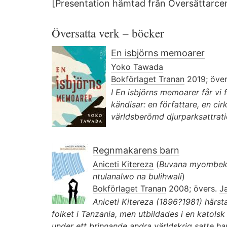
[Presentation hämtad från Översättarc
Översatta verk – böcker
En isbjörns memoarer
Yoko Tawada
Bokförlaget Tranan
2019; öve
I En isbjörns memoarer får vi f
kändisar: en författare, en cir
världsberömd djurparks­attrati
Regnmakarens barn
Aniceti Kitereza
(
Buvana myombeke
ntulanalwo na bulihwali
)
Bokförlaget Tranan
2008; övers.
Ja
Aniceti Kitereza (1896?1981) här
folket i Tanzania, men utbildades i en katolsk
under ett brinnande andra världskrig satte han