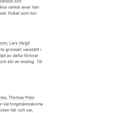
pårlöst och
jälva verket lever han
avet. Folket som bor
nzon
,
Lars Vargö
e groteskt vanställt i
ljd av detta förlorar
 blir en ensling. Till
reis
,
Thomas Preis
ker kartongmänniskorna
cken här och var,