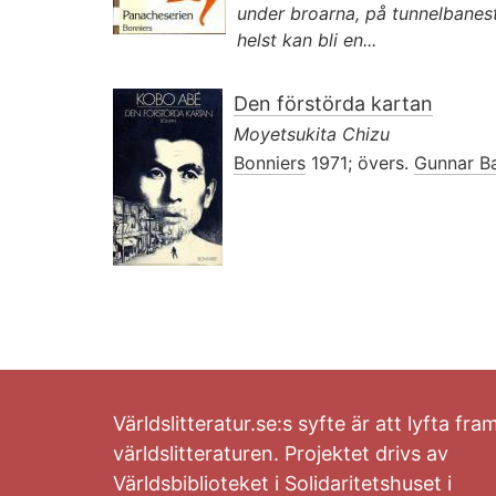
under broarna, på tunnelbanes
helst kan bli en...
Den förstörda kartan
Moyetsukita Chizu
Bonniers
1971; övers.
Gunnar B
Världslitteratur.se:s syfte är att lyfta fra
världslitteraturen. Projektet drivs av
Världsbiblioteket i Solidaritetshuset i