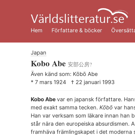
Hoppa
till
huvudinnehåll
Hem
Författare & böcker
Översätta
Japan
Kobo Abe
安部公房?
Även känd som: Kōbō Abe
* 7 mars 1924
† 22 januari 1993
Kobo Abe
var en japansk författare. H
med exakt samma tecken.
Kōbō
var hans
Han var verksam som läkare innan han börj
står nära den europeiska
absurdismen
. A
framhäva främlingskapet i det moderna 