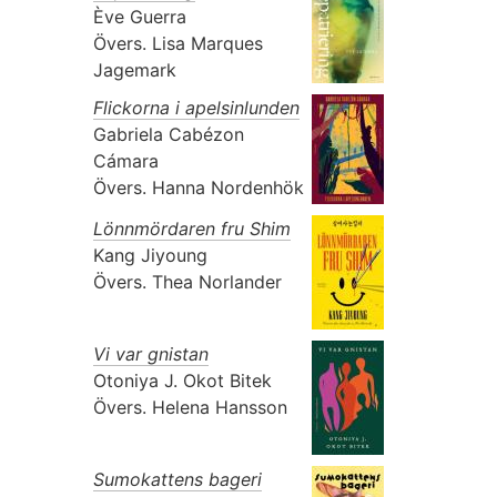
Ève Guerra
Övers.
Lisa Marques
Jagemark
Flickorna i apelsinlunden
Gabriela Cabézon
Cámara
Övers.
Hanna Nordenhök
Lönnmördaren fru Shim
Kang Jiyoung
Övers.
Thea Norlander
Vi var gnistan
Otoniya J. Okot Bitek
Övers.
Helena Hansson
Sumokattens bageri