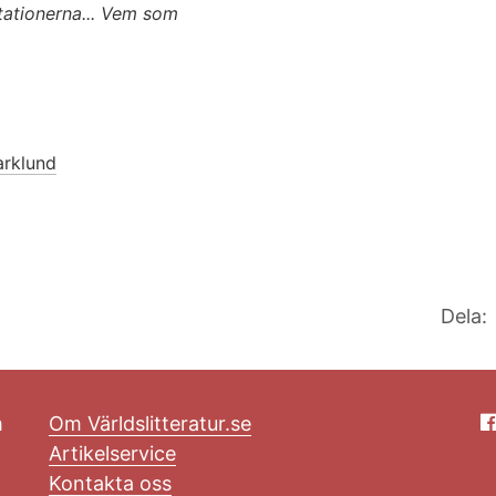
tationerna... Vem som
arklund
Dela:
m
Om Världslitteratur.se
Artikelservice
Kontakta oss