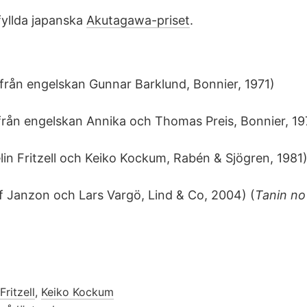
fyllda japanska
Akutagawa-priset
.
från engelskan Gunnar Barklund, Bonnier, 1971)
rån engelskan Annika och Thomas Preis, Bonnier, 19
lin Fritzell
och
Keiko Kockum
, Rabén & Sjögren, 1981
if Janzon
och Lars Vargö, Lind & Co, 2004) (
Tanin no
Fritzell
,
Keiko Kockum