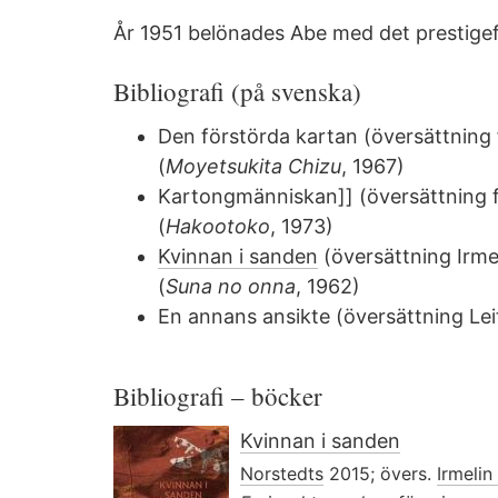
År 1951 belönades Abe med det prestige
Bibliografi (på svenska)
Den förstörda kartan (översättning 
(
Moyetsukita Chizu
, 1967)
Kartongmänniskan]] (översättning f
(
Hakootoko
, 1973)
Kvinnan i sanden
(översättning
Irme
(
Suna no onna
, 1962)
En annans ansikte (översättning
Le
Bibliografi – böcker
Kvinnan i sanden
Norstedts
2015; övers.
Irmelin 