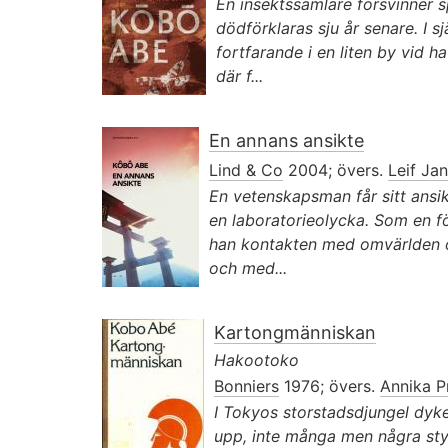
En insektssamlare försvinner s
dödförklaras sju år senare. I s
fortfarande i en liten by vid h
där f...
En annans ansikte
Lind & Co
2004; övers.
Leif Ja
En vetenskapsman får sitt ansikt
en laboratorieolycka. Som en fö
han kontakten med omvärlden och
och med...
Kartongmänniskan
Hakootoko
Bonniers
1976; övers.
Annika P
I Tokyos storstadsdjungel dy
upp, inte många men några sty