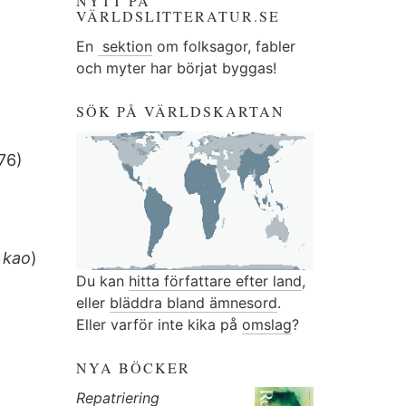
NYTT PÅ
VÄRLDSLITTERATUR.SE
En
sektion
om folksagor, fabler
och myter har börjat byggas!
SÖK PÅ VÄRLDSKARTAN
76)
)
 kao
)
Du kan
hitta författare efter land
,
eller
bläddra bland ämnesord
.
Eller varför inte kika på
omslag
?
NYA BÖCKER
Repatriering