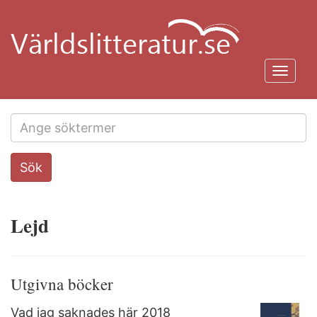
Hoppa
till
huvudinnehåll
Toggl
navig
Search
Sök
this
site
Lejd
Utgivna böcker
Vad jag saknades här
2018