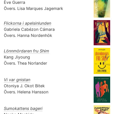
Ève Guerra
Övers.
Lisa Marques Jagemark
Flickorna i apelsinlunden
Gabriela Cabézon Cámara
Övers.
Hanna Nordenhök
Lönnmördaren fru Shim
Kang Jiyoung
Övers.
Thea Norlander
Vi var gnistan
Otoniya J. Okot Bitek
Övers.
Helena Hansson
Sumokattens bageri