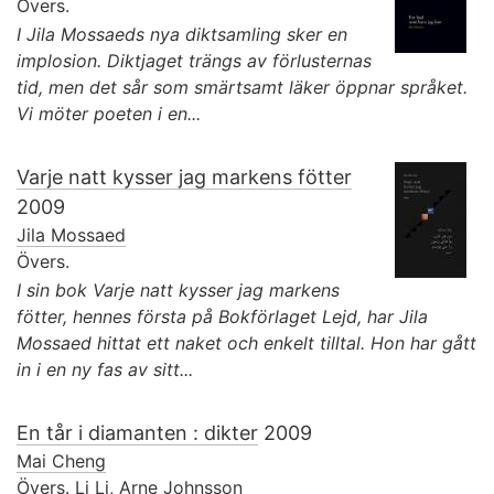
Övers.
I Jila Mossaeds nya diktsamling sker en
implosion. Diktjaget trängs av förlusternas
tid, men det sår som smärtsamt läker öppnar språket.
Vi möter poeten i en...
Varje natt kysser jag markens fötter
2009
Jila Mossaed
Övers.
I sin bok Varje natt kysser jag markens
fötter, hennes första på Bokförlaget Lejd, har Jila
Mossaed hittat ett naket och enkelt tilltal. Hon har gått
in i en ny fas av sitt...
En tår i diamanten : dikter
2009
Mai Cheng
Övers.
Li Li
,
Arne Johnsson