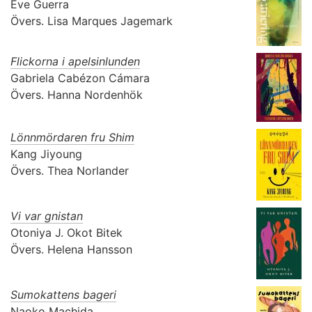
Ève Guerra
Övers.
Lisa Marques Jagemark
Flickorna i apelsinlunden
Gabriela Cabézon Cámara
Övers.
Hanna Nordenhök
Lönnmördaren fru Shim
Kang Jiyoung
Övers.
Thea Norlander
Vi var gnistan
Otoniya J. Okot Bitek
Övers.
Helena Hansson
Sumokattens bageri
Naoko Machida