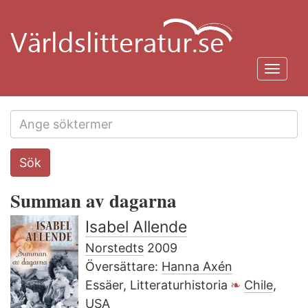
Hoppa
till
huvudinnehåll
Toggl
navig
Search
Sök
this
site
Summan av dagarna
Isabel Allende
Norstedts
2009
Översättare:
Hanna Axén
Essäer, Litteraturhistoria
Chile
,
USA