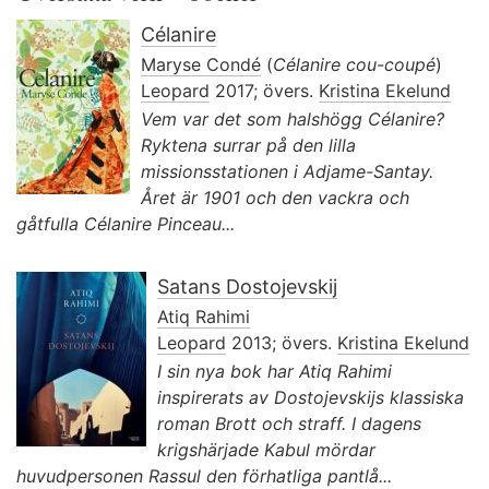
Célanire
Maryse Condé
(
Célanire cou-coupé
)
Leopard
2017; övers.
Kristina Ekelund
Vem var det som halshögg Célanire?
Ryktena surrar på den lilla
missionsstationen i Adjame-Santay.
Året är 1901 och den vackra och
gåtfulla Célanire Pinceau...
Satans Dostojevskij
Atiq Rahimi
Leopard
2013; övers.
Kristina Ekelund
I sin nya bok har Atiq Rahimi
inspirerats av Dostojevskijs klassiska
roman Brott och straff. I dagens
krigshärjade Kabul mördar
huvudpersonen Rassul den förhatliga pantlå...