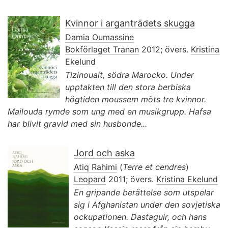
Kvinnor i arganträdets skugga
Damia Oumassine
Bokförlaget Tranan
2012; övers.
Kristina
Ekelund
Tizinoualt, södra Marocko. Under
upptakten till den stora berbiska
högtiden moussem möts tre kvinnor.
Mailouda rymde som ung med en musikgrupp. Hafsa
har blivit gravid med sin husbonde...
Jord och aska
Atiq Rahimi
(
Terre et cendres
)
Leopard
2011; övers.
Kristina Ekelund
En gripande berättelse som utspelar
sig i Afghanistan under den sovjetiska
ockupationen. Dastaguir, och hans