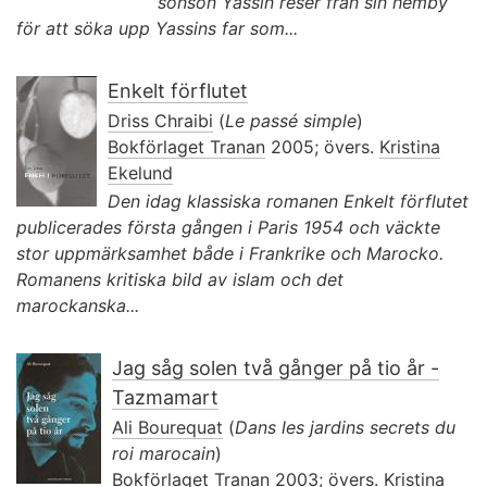
sonson Yassin reser från sin hemby
för att söka upp Yassins far som...
Enkelt förflutet
Driss Chraibi
(
Le passé simple
)
Bokförlaget Tranan
2005; övers.
Kristina
Ekelund
Den idag klassiska romanen Enkelt förflutet
publicerades första gången i Paris 1954 och väckte
stor uppmärksamhet både i Frankrike och Marocko.
Romanens kritiska bild av islam och det
marockanska...
Jag såg solen två gånger på tio år -
Tazmamart
Ali Bourequat
(
Dans les jardins secrets du
roi marocain
)
Bokförlaget Tranan
2003; övers.
Kristina