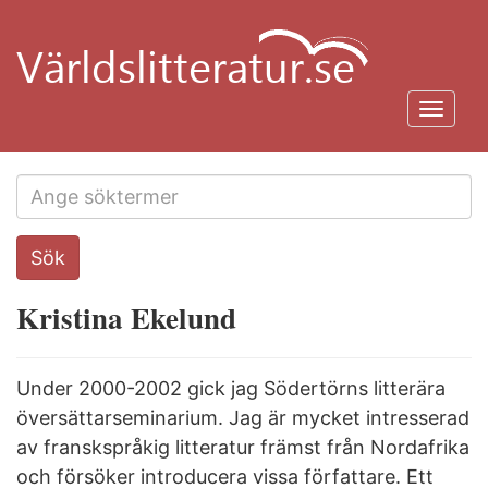
Hoppa
till
huvudinnehåll
Toggl
navig
Search
Sök
this
site
Kristina Ekelund
Under 2000-2002 gick jag Södertörns litterära
översättarseminarium. Jag är mycket intresserad
av franskspråkig litteratur främst från Nordafrika
och försöker introducera vissa författare. Ett