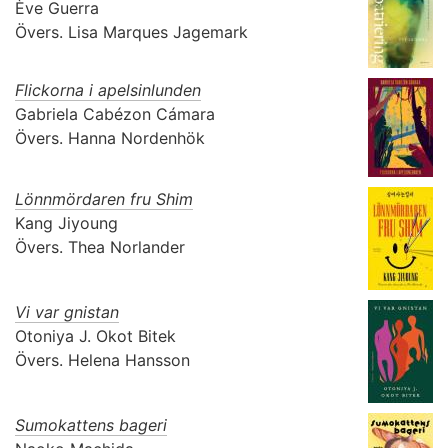
Ève Guerra
Övers.
Lisa Marques Jagemark
Flickorna i apelsinlunden
Gabriela Cabézon Cámara
Övers.
Hanna Nordenhök
Lönnmördaren fru Shim
Kang Jiyoung
Övers.
Thea Norlander
Vi var gnistan
Otoniya J. Okot Bitek
Övers.
Helena Hansson
Sumokattens bageri