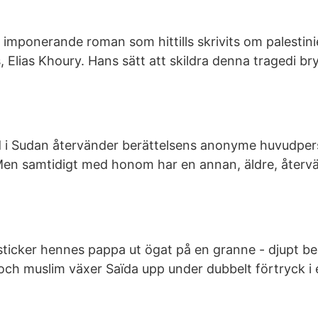
 imponerande roman som hittills skrivits om palestin
, Elias Khoury. Hans sätt att skildra denna tragedi br
rand i Sudan återvänder berättelsens anonyme huvudpe
 Men samtidigt med honom har en annan, äldre, återv
 sticker hennes pappa ut ögat på en granne - djupt b
 och muslim växer Saïda upp under dubbelt förtryck i 