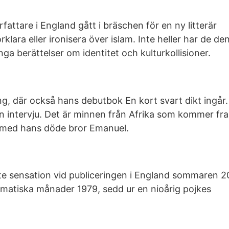
attare i England gått i bräschen för en ny litterär
lara eller ironisera över islam. Inte heller har de de
a berättelser om identitet och kulturkollisioner.
g, där också hans debutbok En kort svart dikt ingår.
n intervju. Det är minnen från Afrika som kommer fra
 med hans döde bror Emanuel.
te sensation vid publiceringen i England sommaren 2
ramatiska månader 1979, sedd ur en nioårig pojkes