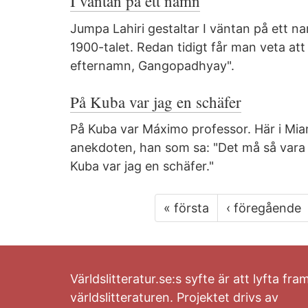
I väntan på ett namn
Jumpa Lahiri gestaltar I väntan på ett n
1900-talet. Redan tidigt får man veta att 
efternamn, Gangopadhyay".
På Kuba var jag en schäfer
På Kuba var Máximo professor. Här i Mia
anekdoten, han som sa: "Det må så vara a
Kuba var jag en schäfer."
« första
‹ föregående
Världslitteratur.se:s syfte är att lyfta fra
världslitteraturen. Projektet drivs av