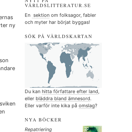
NYTT PÅ
VÄRLDSLITTERATUR.SE
En
sektion
om folksagor, fabler
iernas
och myter har börjat byggas!
yter ny
SÖK PÅ VÄRLDSKARTAN
rson
ändare
Du kan
hitta författare efter land
,
eller
bläddra bland ämnesord
.
esviken
Eller varför inte kika på
omslag
?
en
NYA BÖCKER
Repatriering