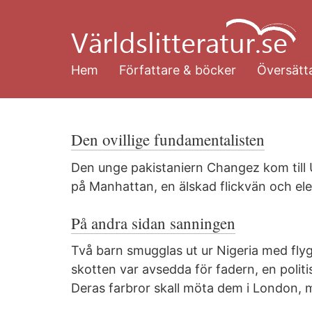
Hoppa
till
huvudinnehåll
Hem
Författare & böcker
Översätta
Den ovillige fundamentalisten
Den unge pakistaniern Changez kom till 
på Manhattan, en älskad flickvän och el
På andra sidan sanningen
Två barn smugglas ut ur Nigeria med fly
skotten var avsedda för fadern, en politi
Deras farbror skall möta dem i London, 