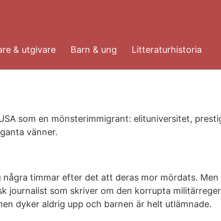
re & utgivare
Barn & ung
Litteraturhistoria
USA som en mönsterimmigrant: elituniversitet, prest
eganta vänner.
g några timmar efter det att deras mor mördats. Men
sk journalist som skriver om den korrupta militärrege
men dyker aldrig upp och barnen är helt utlämnade.