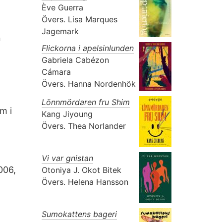
Ève Guerra
Övers.
Lisa Marques
Jagemark
n
Flickorna i apelsinlunden
Gabriela Cabézon
Cámara
Övers.
Hanna Nordenhök
Lönnmördaren fru Shim
m i
Kang Jiyoung
Övers.
Thea Norlander
Vi var gnistan
006,
Otoniya J. Okot Bitek
Övers.
Helena Hansson
Sumokattens bageri