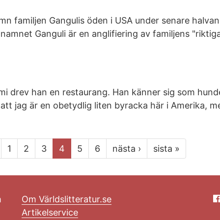
amn familjen Gangulis öden i USA under senare halvan
namnet Ganguli är en anglifiering av familjens "riktig
mi drev han en restaurang. Han känner sig som hund
tt jag är en obetydlig liten byracka här i Amerika, m
1
2
3
4
5
6
nästa ›
sista »
m
Om Världslitteratur.se
Artikelservice