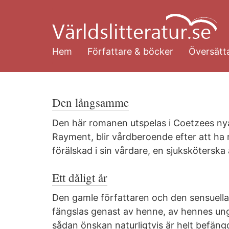
Hoppa
till
huvudinnehåll
Hem
Författare & böcker
Översätta
Den långsamme
Den här romanen utspelas i Coetzees nya 
Rayment, blir vårdberoende efter att ha rå
förälskad i sin vårdare, en sjuksköterska
Ett dåligt år
Den gamle författaren och den sensuella
fängslas genast av henne, av hennes ung
sådan önskan naturligtvis är helt befängd