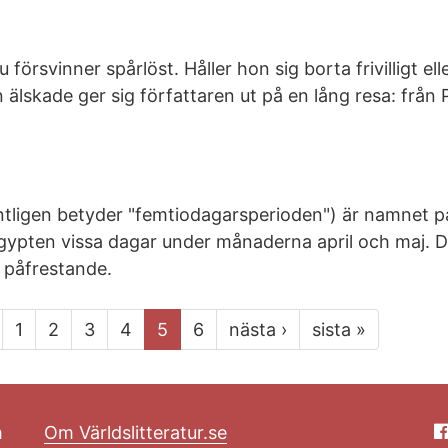
försvinner spårlöst. Håller hon sig borta frivilligt ell
 älskade ger sig författaren ut på en lång resa: från 
ntligen betyder "femtiodagarsperioden") är namnet p
Egypten vissa dagar under månaderna april och maj. D
påfrestande.
1
2
3
4
5
6
nästa ›
sista »
m
Om Världslitteratur.se