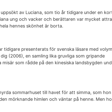
r uppsökt av Luciana, som tio år tidigare under en kor
uciana ung och vacker och berättaren var mycket attr
 hela hennes skönhet är borta.
ar tidigare presenterats för svenska läsare med voly
ll dig (2006), en samling lika gruvliga som gripande
ga misär som rådde på den kinesiska landsbygden und
hyrda sommarhuset till havet för att simma, som hon
r den mörknande himlen och väntar på henne. Men h