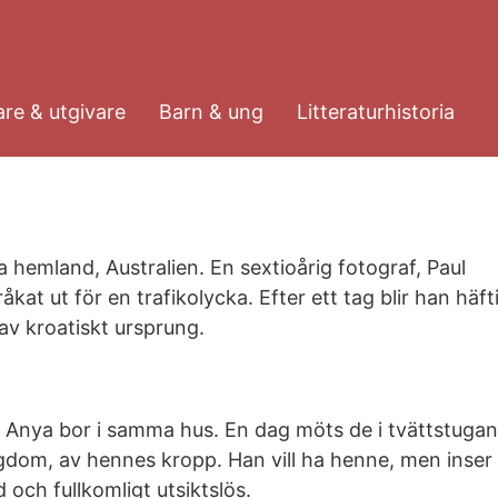
re & utgivare
Barn & ung
Litteraturhistoria
hemland, Australien. En sextioårig fotograf, Paul
kat ut för en trafikolycka. Efter ett tag blir han häft
 av kroatiskt ursprung.
 Anya bor i samma hus. En dag möts de i tvättstugan
dom, av hennes kropp. Han vill ha henne, men inser 
 och fullkomligt utsiktslös.