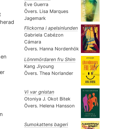
Ève Guerra
Övers.
Lisa Marques
t
Jagemark
aherad
Flickorna i apelsinlunden
Gabriela Cabézon
Cámara
Övers.
Hanna Nordenhök
men
Lönnmördaren fru Shim
Kang Jiyoung
er
Övers.
Thea Norlander
Vi var gnistan
Otoniya J. Okot Bitek
Övers.
Helena Hansson
on
Sumokattens bageri