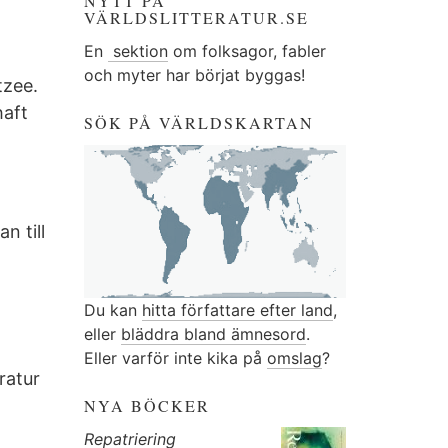
NYTT PÅ
VÄRLDSLITTERATUR.SE
En
sektion
om folksagor, fabler
och myter har börjat byggas!
tzee.
haft
SÖK PÅ VÄRLDSKARTAN
n till
Du kan
hitta författare efter land
,
eller
bläddra bland ämnesord
.
Eller varför inte kika på
omslag
?
ratur
NYA BÖCKER
Repatriering