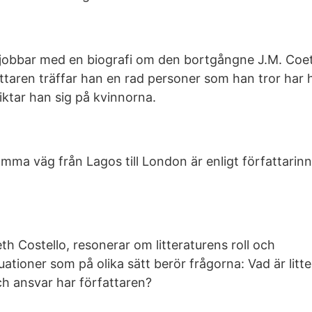
 jobbar med en biografi om den bortgångne J.M. Coe
attaren träffar han en rad personer som han tror har 
iktar han sig på kvinnorna.
a väg från Lagos till London är enligt författarinna
h Costello, resonerar om litteraturens roll och
tuationer som på olika sätt berör frågorna: Vad är litte
ch ansvar har författaren?