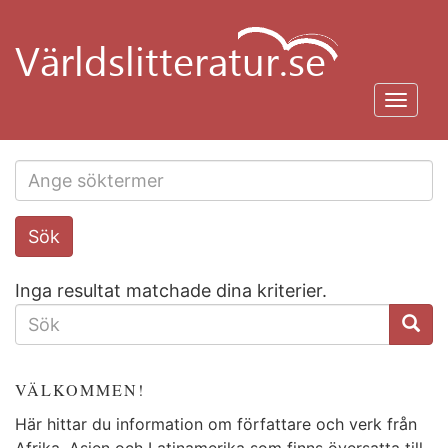
Hoppa
till
huvudinnehåll
Toggl
navig
Search
Sök
this
site
Inga resultat matchade dina kriterier.
SÖKFORMULÄR
VÄLKOMMEN!
Här hittar du information om författare och verk från
Afrika, Asien och Latinamerika som finns översatta till