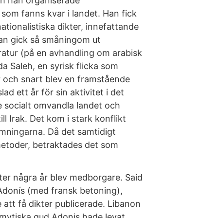
och han organiserade
som fanns kvar i landet. Han fick
ationalistiska dikter, innefattande
 Han gick så småningom ut
eratur (på en avhandling om arabisk
a Saleh, en syrisk flicka som
er och snart blev en framstående
lad ett år för sin aktivitet i det
lle socialt omvandla landet och
l Irak. Det kom i stark konflikt
mningarna. Då det samtidigt
etoder, betraktades det som
efter några år blev medborgare. Said
 Adonís (med fransk betoning),
e att få dikter publicerade. Libanon
 mytiska gud Adonis hade levat,