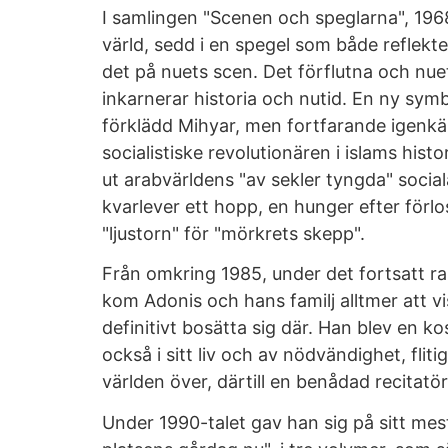
I samlingen "Scenen och speglarna", 196
värld, sedd i en spegel som både reflekt
det på nuets scen. Det förflutna och nu
inkarnerar historia och nutid. En ny symb
förklädd Mihyar, men fortfarande igenk
socialistiske revolutionären i islams his
ut arabvärldens "av sekler tyngda" social
kvarlever ett hopp, en hunger efter förlo
"ljustorn" för "mörkrets skepp".
Från omkring 1985, under det fortsatt ra
kom Adonis och hans familj alltmer att vis
definitivt bosätta sig där. Han blev en ko
också i sitt liv och av nödvändighet, flit
världen över, därtill en benådad recitatör
Under 1990-talet gav han sig på sitt mes