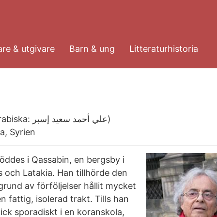
re & utgivare
Barn & ung
Litteraturhistoria
Även känd som: Ali Ahmad Said Asbar (arabiska: علي أحمد سعيد إسبر‎)
ia, Syrien
öddes i Qassabin, en bergsby i
 och Latakia. Han tillhörde den
und av förföljelser hållit mycket
 fattig, isolerad trakt. Tills han
gick sporadiskt i en koranskola,