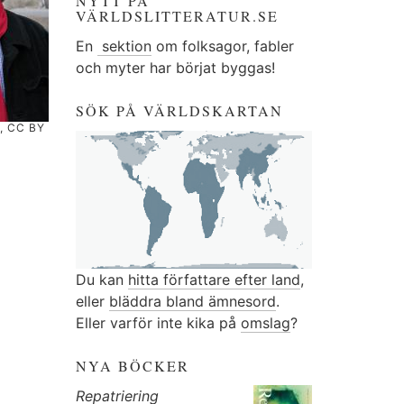
NYTT PÅ
VÄRLDSLITTERATUR.SE
En
sektion
om folksagor, fabler
och myter har börjat byggas!
SÖK PÅ VÄRLDSKARTAN
, CC BY
Du kan
hitta författare efter land
,
eller
bläddra bland ämnesord
.
Eller varför inte kika på
omslag
?
NYA BÖCKER
Repatriering