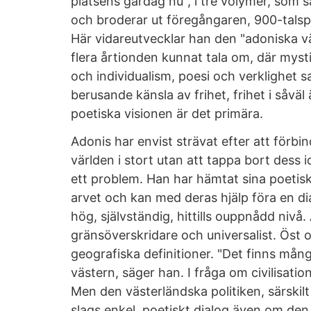
platsens gårdag nu", i tre volymer, som 
och broderar ut föregångaren, 900-talsp
Här vidareutvecklar han den "adoniska 
flera årtionden kunnat tala om, där mysti
och individualism, poesi och verklighet s
berusande känsla av frihet, frihet i såvä
poetiska visionen är det primära.
Adonis har envist strävat efter att förb
världen i stort utan att tappa bort dess 
ett problem. Han har hämtat sina poetis
arvet och kan med deras hjälp föra en d
hög, självständig, hittills ouppnådd nivå. 
gränsöverskridare och universalist. Öst o
geografiska definitioner. "Det finns mån
västern, säger han. I fråga om civilisat
Men den västerländska politiken, särskilt
slags enkel, poetiskt dialog även om den 