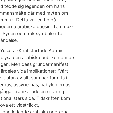
dad tedde sig legenden om hans
sammansmälte där med myten om
mmuz. Detta var en tid då
n moderna arabiska poesin. Tammuz-
 i Syrien och Irak symbolen för
åndelse.
Yusuf al-Khal startade Adonis
 upplysa den arabiska publiken om de
gen. Men dess grundarmanifest
rdeles vida implikationer: "Vårt
rt utan av allt som har funnits i
iernas, assyriernas, babyloniernas
ångar framkallade en ursinnig
tionalisters sida. Tidskriften kom
töva ett vidsträckt,
 idag ledande arabiska poeterna