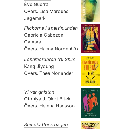
Ève Guerra
Övers.
Lisa Marques
Jagemark
Flickorna i apelsinlunden
Gabriela Cabézon
Cámara
Övers.
Hanna Nordenhök
Lönnmördaren fru Shim
Kang Jiyoung
Övers.
Thea Norlander
Vi var gnistan
Otoniya J. Okot Bitek
Övers.
Helena Hansson
Sumokattens bageri