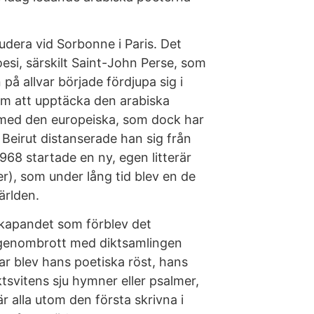
udera vid Sorbonne i Paris. Det
si, särskilt Saint-John Perse, som
 på allvar började fördjupa sig i
om att upptäcka den arabiska
 med den europeiska, som dock har
l Beirut distanserade han sig från
1968 startade en ny, egen litterär
er), som under lång tid blev en de
ärlden.
skapandet som förblev det
t genombrott med diktsamlingen
r blev hans poetiska röst, hans
ktsvitens sju hymner eller psalmer,
r alla utom den första skrivna i