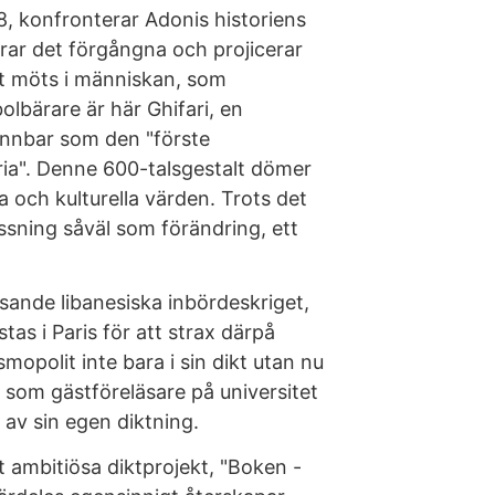
8, konfronterar Adonis historiens
erar det förgångna och projicerar
et möts i människan, som
olbärare är här Ghifari, en
ännbar som den "förste
toria". Denne 600-talsgestalt dömer
a och kulturella värden. Trots det
ssning såväl som förändring, ett
sande libanesiska inbördeskriget,
tas i Paris för att strax därpå
smopolit inte bara i sin dikt utan nu
ig som gästföreläsare på universitet
 av sin egen diktning.
t ambitiösa diktprojekt, "Boken -