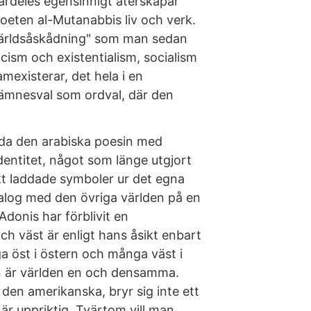
särdeles egensinnigt återskapar
oeten al-Mutanabbis liv och verk.
världsåskådning" som man sedan
cism och existentialism, socialism
amexisterar, det hela i en
l ämnesval som ordval, där den
inda den arabiska poesin med
identitet, något som länge utgjort
kt laddade symboler ur det egna
ialog med den övriga världen på en
Adonis har förblivit en
ch väst är enligt hans åsikt enbart
ga öst i östern och många väst i
ion är världen en och densamma.
 den amerikanska, bryr sig inte ett
är uppriktig. Tvärtom vill man