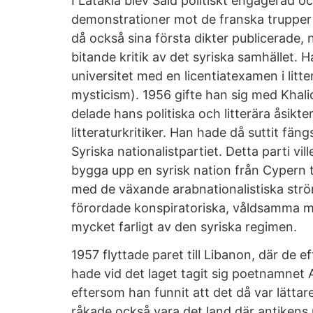
I Latakia blev Said politiskt engagerad 
demonstrationer mot de franska trupper 
då också sina första dikter publicerade, n
bitande kritik av det syriska samhället.
universitet med en licentiatexamen i litt
mysticism). 1956 gifte han sig med Khalid
delade hans politiska och litterära åsikt
litteraturkritiker. Han hade då suttit fängs
Syriska nationalistpartiet. Detta parti vi
bygga upp en syrisk nation från Cypern til
med de växande arabnationalistiska strö
förordade konspiratoriska, våldsamma m
mycket farligt av den syriska regimen.
1957 flyttade paret till Libanon, där de 
hade vid det laget tagit sig poetnamnet
eftersom han funnit att det då var lättar
råkade också vara det land där antikens