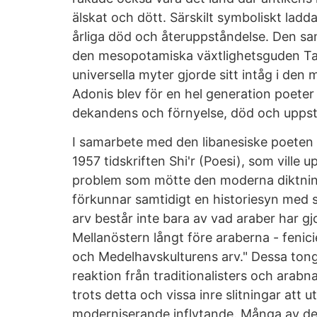
älskat och dött. Särskilt symboliskt lad
årliga död och återuppståndelse. Den 
den mesopotamiska växtlighetsguden Ta
universella myter gjorde sitt intåg i de
Adonis blev för en hel generation poeter
dekandens och förnyelse, död och uppst
I samarbete med den libanesiske poeten 
1957 tidskriften Shi'r (Poesi), som ville
problem som mötte den moderna diktnin
förkunnar samtidigt en historiesyn med sä
arv består inte bara av vad araber har gjo
Mellanöstern långt före araberna - fenic
och Medelhavskulturens arv." Dessa tong
reaktion från traditionalisters och arabna
trots detta och vissa inre slitningar att u
moderniserande inflytande. Många av de