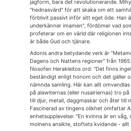
jagform, bara det revolutionerande. Mih
"hednasvärd" för att skaka om ett samhä
förblivit passivt inför sitt eget öde. Han
underkänner imamen", fördömer vad som 
profeterar om en värld där religionen in
är både Gud och tjänare.
Adonis andra betydande verk är "Metamo
Dagens och Nattens regioner" från 1965.
filosofen Herakleitos ord: "Det finns inget 
beständigt enligt honom och det gäller oc
nämnda samling. Här kan allt omvandlas til
på alawiternas (eller nusairiernas) tro p
till djur, metall, daggmaskar och åter till m
Fascinerad av tingens olikhet omfattar 
enhetsupplevelse: "En kvinna är en våg, s
molnens ansikte, stoftets kvidande - all