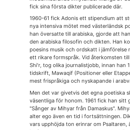
fick sina första dikter publicerade där.
1960-61 fick Adonis ett stipendium att st
nya intensiva mötet med västerländsk poe
han översatte till arabiska, gjorde att han
den arabiska filosofin och dikten. Han k
poesins musik och ordskatt i jämförelse
ett rikare formspråk. Vid återkomsten til
Shi'r, tog olika journalistjobb, innan han 
tidskrift, Mawaqif (Positioner eller Etapp
mest frispråkiga och nyskapande i arabv
Men det var givetvis det egna poetiska 
väsentliga för honom. 1961 fick han sit
"Sånger av Mihyar från Damaskus". Mihya
alter ego även en tid i fortsättningen. Di
vars upphöjda ton erinrar om Psaltaren, ä