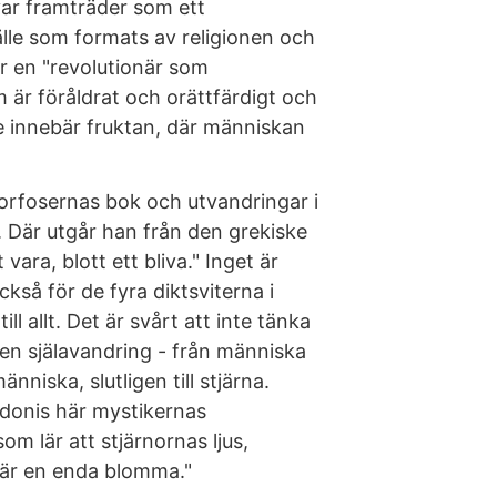
yar framträder som ett
lle som formats av religionen och
 är en "revolutionär som
är föråldrat och orättfärdigt och
te innebär fruktan, där människan
rfosernas bok och utvandringar i
 Där utgår han från den grekiske
vara, blott ett bliva." Inget är
kså för de fyra diktsviterna i
l allt. Det är svårt att inte tänka
å en själavandring - från människa
änniska, slutligen till stjärna.
Adonis här mystikernas
om lär att stjärnornas ljus,
t är en enda blomma."