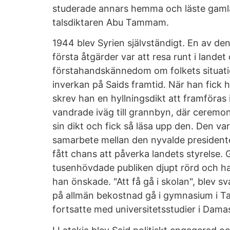
studerade annars hemma och läste gamla 
talsdiktaren Abu Tammam.
1944 blev Syrien självständigt. En av de
första åtgärder var att resa runt i landet
förstahandskännedom om folkets situati
inverkan på Saids framtid. När han fick 
skrev han en hyllningsdikt att framföras
vandrade iväg till grannbyn, där ceremo
sin dikt och fick så läsa upp den. Den va
samarbete mellan den nyvalde presidenten 
fått chans att påverka landets styrelse.
tusenhövdade publiken djupt rörd och h
han önskade. "Att få gå i skolan", blev sv
på allmän bekostnad gå i gymnasium i Ta
fortsatte med universitetsstudier i Dama