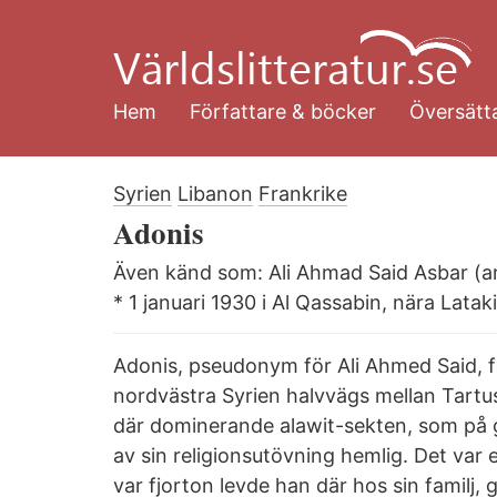
Hoppa
till
huvudinnehåll
Hem
Författare & böcker
Översätta
Syrien
Libanon
Frankrike
Adonis
* 1 januari 1930 i Al Qassabin, nära Latak
Adonis, pseudonym för Ali Ahmed Said, f
nordvästra Syrien halvvägs mellan Tartus
där dominerande alawit-sekten, som på gr
av sin religionsutövning hemlig. Det var en
var fjorton levde han där hos sin familj, 