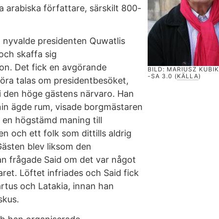
arabiska författare, särskilt 800-
n nyvalde presidenten Quwatlis
 och skaffa sig
on. Det fick en avgörande
BILD: MARIUSZ KUBIK
-SA 3.0 (
KÄLLA
)
höra talas om presidentbesöket,
 i den höge gästens närvaro. Han
nin ägde rum, visade borgmästaren
r en högstämd maning till
och ett folk som dittills aldrig
 Gästen blev liksom den
an frågade Said om det var något
aret. Löftet infriades och Said fick
rtus och Latakia, innan han
skus.