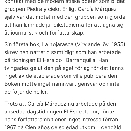
kontakt med de modernistiska poeter som bildat
gruppen Piedra y cielo. Enligt García Márquez
själv var det mötet med den gruppen som gjorde
att han lämnade juridikstudierna för att ägna sig
åt journalistik och författarskap.
Sin första bok, La hojarasca (Virvlande löv, 1955)
skrev han nattetid samtidigt som han arbetade
på tidningen El Heraldo i Barranquilla. Han
tvingades ge ut den på eget förlag för det fanns
inget av de etablerade som ville publicera den.
Boken mötte inget nämnvärt gensvar och inte
de följande heller.
Trots att García Márquez nu arbetade på den
ansedda dagstidningen El Espectador, rönte
hans författarambitioner inget intresse förrän
1967 då Cien años de soledad utkom. I gengäld