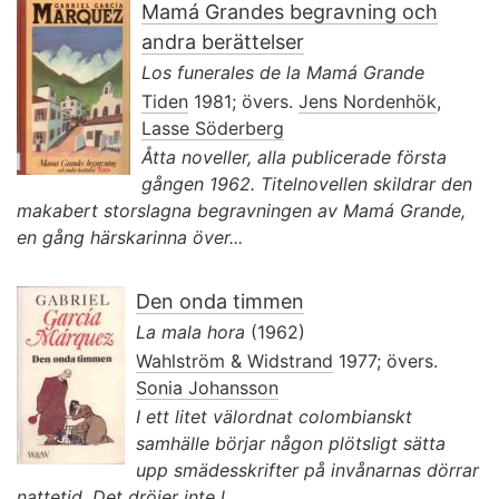
Mamá Grandes begravning och
andra berättelser
Los funerales de la Mamá Grande
Tiden
1981; övers.
Jens Nordenhök
,
Lasse Söderberg
Åtta noveller, alla publicerade första
gången 1962. Titelnovellen skildrar den
makabert storslagna begravningen av Mamá Grande,
en gång härskarinna över...
Den onda timmen
La mala hora
(1962)
Wahlström & Widstrand
1977; övers.
Sonia Johansson
I ett litet välordnat colombianskt
samhälle börjar någon plötsligt sätta
upp smädesskrifter på invånarnas dörrar
nattetid. Det dröjer inte l...