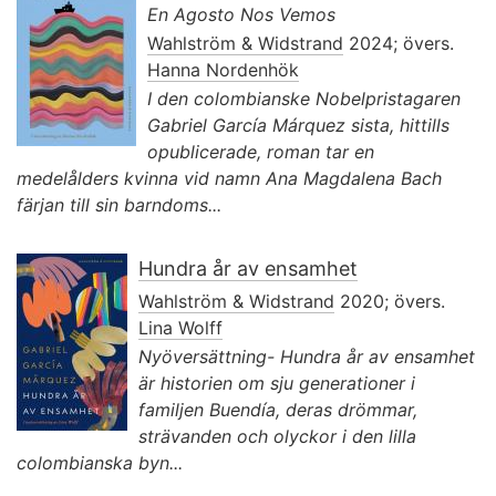
En Agosto Nos Vemos
Wahlström & Widstrand
2024; övers.
Hanna Nordenhök
I den colombianske Nobelpristagaren
Gabriel García Márquez sista, hittills
opublicerade, roman tar en
medelålders kvinna vid namn Ana Magdalena Bach
färjan till sin barndoms...
Hundra år av ensamhet
Wahlström & Widstrand
2020; övers.
Lina Wolff
Nyöversättning- Hundra år av ensamhet
är historien om sju generationer i
familjen Buendía, deras drömmar,
strävanden och olyckor i den lilla
colombianska byn...