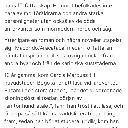
hans författarskap. Hemmet befolkades inte
bara av morföräldrarna och andra starka
personligheter utan också av de döda
anförvanter som mormodern hörde och såg.
Ytterligare en roman och några noveller utspelar
sig i Macondo/Aracataca, medan författaren
hämtat inspiration till sina övriga böcker från
andra byar och från de karibiska kuststäderna.
13 år gammal kom García Márquez till
huvudstaden Bogotá för att läsa vid läroverket.
Ensam i den stora staden, "där det duggregnade
skoningslöst alltsedan början av
femtonhundratalet", fann han tröst i att läsa, och
lärde på så sätt känna världslitteraturen. Längre
fram, sedan han börjat studera juridik, kom han i