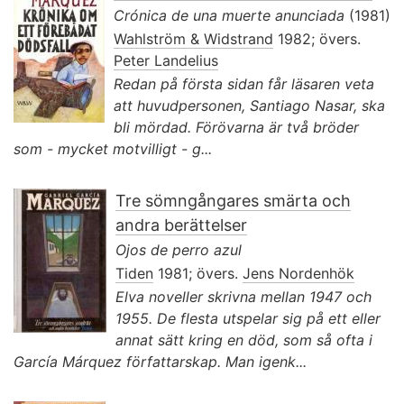
Crónica de una muerte anunciada
(1981)
Wahlström & Widstrand
1982; övers.
Peter Landelius
Redan på första sidan får läsaren veta
att huvudpersonen, Santiago Nasar, ska
bli mördad. Förövarna är två bröder
som - mycket motvilligt - g...
Tre sömngångares smärta och
andra berättelser
Ojos de perro azul
Tiden
1981; övers.
Jens Nordenhök
Elva noveller skrivna mellan 1947 och
1955. De flesta utspelar sig på ett eller
annat sätt kring en död, som så ofta i
García Márquez författarskap. Man igenk...