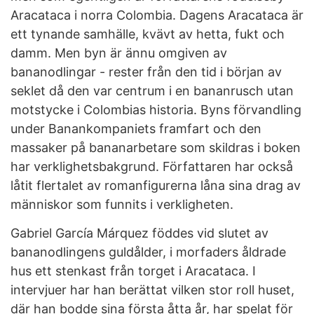
Aracataca i norra Colombia. Dagens Aracataca är
ett tynande samhälle, kvävt av hetta, fukt och
damm. Men byn är ännu omgiven av
bananodlingar - rester från den tid i början av
seklet då den var centrum i en bananrusch utan
motstycke i Colombias historia. Byns förvandling
under Banankompaniets framfart och den
massaker på bananarbetare som skildras i boken
har verklighetsbakgrund. Författaren har också
låtit flertalet av romanfigurerna låna sina drag av
människor som funnits i verkligheten.
Gabriel García Márquez föddes vid slutet av
bananodlingens guldålder, i morfaders åldrade
hus ett stenkast från torget i Aracataca. I
intervjuer har han berättat vilken stor roll huset,
där han bodde sina första åtta år, har spelat för