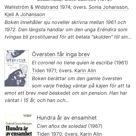
Wahlström & Widstrand
1974; övers.
Sonia Johansson
,
Kjell A Johansson
Boken innehåller sju noveller skrivna mellan 1961 och
1972. Den längsta handlar om den unga Eréndira som
tvingas bli prostituerad för att betala "skulden" till sin...
Översten får inga brev
El coronel no tiene quien le escriba
(1961)
Tiden
1971; övers.
Karin Alin
Boken berättar om den gamle översten
som varje fredag väntar på kajen för att ta
emot ett brev med beskedet om sin pension. Han har
väntat i 15 år, och han och...
Hundra år av ensamhet
Cien años de soledad
(1967)
Tiden
1970; övers.
Karin Alin