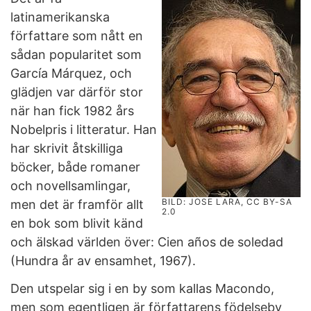
latinamerikanska
författare som nått en
sådan popularitet som
García Márquez, och
glädjen var därför stor
när han fick 1982 års
Nobelpris i litteratur. Han
har skrivit åtskilliga
böcker, både romaner
och novellsamlingar,
BILD: JOSE LARA, CC BY-SA
men det är framför allt
2.0
en bok som blivit känd
och älskad världen över: Cien años de soledad
(Hundra år av ensamhet, 1967).
Den utspelar sig i en by som kallas Macondo,
men som egentligen är författarens födelseby