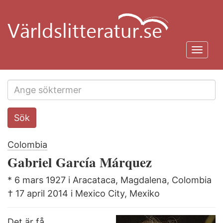
Hoppa
till
huvudinnehåll
Toggl
navig
Search
Sök
this
site
Colombia
Gabriel García Márquez
* 6 mars 1927 i Aracataca, Magdalena, Colombia
† 17 april 2014 i Mexico City, Mexiko
Det är få