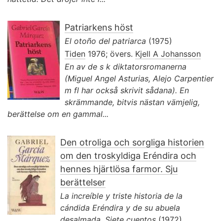
Patriarkens höst
El otoño del patriarca
(1975)
Tiden
1976; övers.
Kjell A Johansson
En av de s k diktatorsromanerna
(Miguel Angel Asturias, Alejo Carpentier
m fl har också skrivit sådana). En
skrämmande, bitvis nästan vämjelig,
berättelse om en gammal...
Den otroliga och sorgliga historien
om den troskyldiga Eréndira och
hennes hjärtlösa farmor. Sju
berättelser
La increíble y triste historia de la
cándida Eréndira y de su abuela
desalmada. Siete cuentos
(1972)