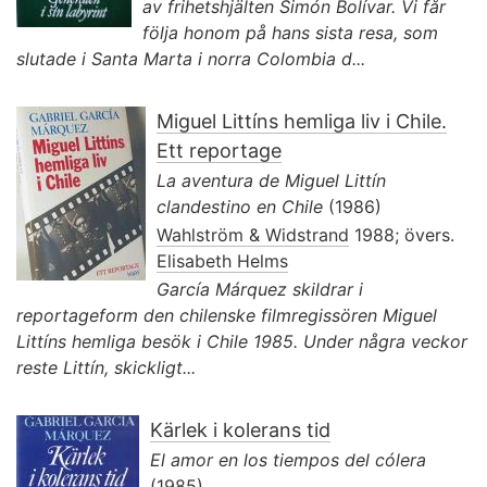
av frihetshjälten Simón Bolívar. Vi får
följa honom på hans sista resa, som
slutade i Santa Marta i norra Colombia d...
Miguel Littíns hemliga liv i Chile.
Ett reportage
La aventura de Miguel Littín
clandestino en Chile
(1986)
Wahlström & Widstrand
1988; övers.
Elisabeth Helms
García Márquez skildrar i
reportageform den chilenske filmregissören Miguel
Littíns hemliga besök i Chile 1985. Under några veckor
reste Littín, skickligt...
Kärlek i kolerans tid
El amor en los tiempos del cólera
(1985)