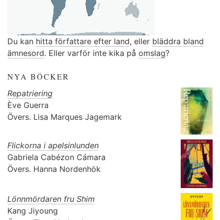
Du kan
hitta författare efter land
, eller
bläddra bland
ämnesord
. Eller varför inte kika på
omslag
?
NYA BÖCKER
Repatriering
Ève Guerra
Övers.
Lisa Marques Jagemark
Flickorna i apelsinlunden
Gabriela Cabézon Cámara
Övers.
Hanna Nordenhök
Lönnmördaren fru Shim
Kang Jiyoung