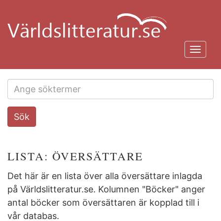
Hoppa
till
huvudinnehåll
Toggl
navig
Search
Sök
this
site
LISTA: ÖVERSÄTTARE
Det här är en lista över alla översättare inlagda
på Världslitteratur.se. Kolumnen "Böcker" anger
antal böcker som översättaren är kopplad till i
vår databas.