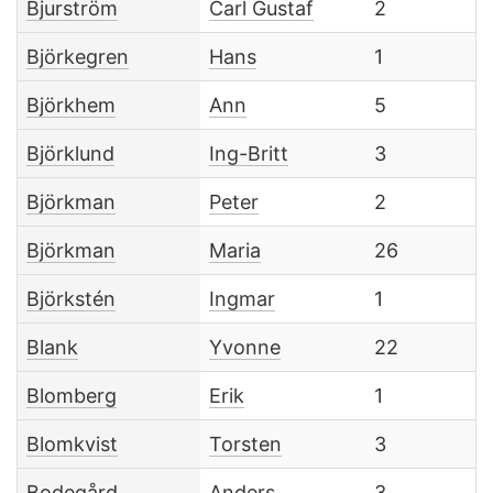
Bjurström
Carl Gustaf
2
Björkegren
Hans
1
Björkhem
Ann
5
Björklund
Ing-Britt
3
Björkman
Peter
2
Björkman
Maria
26
Björkstén
Ingmar
1
Blank
Yvonne
22
Blomberg
Erik
1
Blomkvist
Torsten
3
Bodegård
Anders
3