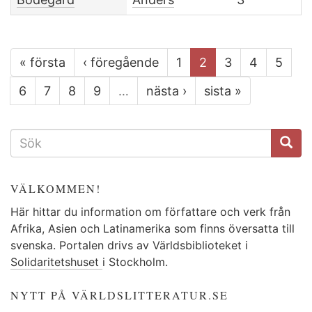
« första
‹ föregående
1
2
3
4
5
6
7
8
9
…
nästa ›
sista »
SÖKFORMULÄR
VÄLKOMMEN!
Här hittar du information om författare och verk från
Afrika, Asien och Latinamerika som finns översatta till
svenska. Portalen drivs av Världsbiblioteket i
Solidaritetshuset
i Stockholm.
NYTT PÅ VÄRLDSLITTERATUR.SE