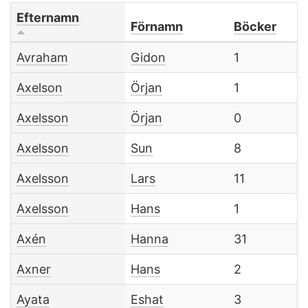
Efternamn
Förnamn
Böcker
Avraham
Gidon
1
Axelson
Örjan
1
Axelsson
Örjan
0
Axelsson
Sun
8
Axelsson
Lars
11
Axelsson
Hans
1
Axén
Hanna
31
Axner
Hans
2
Ayata
Eshat
3