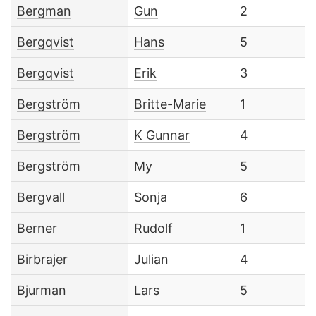
Bergman
Gun
2
Bergqvist
Hans
5
Bergqvist
Erik
3
Bergström
Britte-Marie
1
Bergström
K Gunnar
4
Bergström
My
5
Bergvall
Sonja
6
Berner
Rudolf
1
Birbrajer
Julian
4
Bjurman
Lars
5