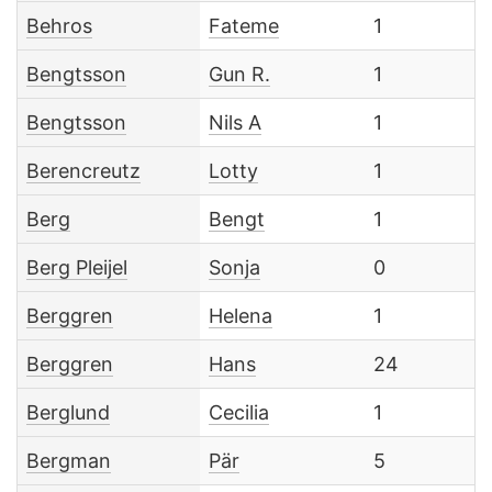
Behros
Fateme
1
Bengtsson
Gun R.
1
Bengtsson
Nils A
1
Berencreutz
Lotty
1
Berg
Bengt
1
Berg Pleijel
Sonja
0
Berggren
Helena
1
Berggren
Hans
24
Berglund
Cecilia
1
Bergman
Pär
5