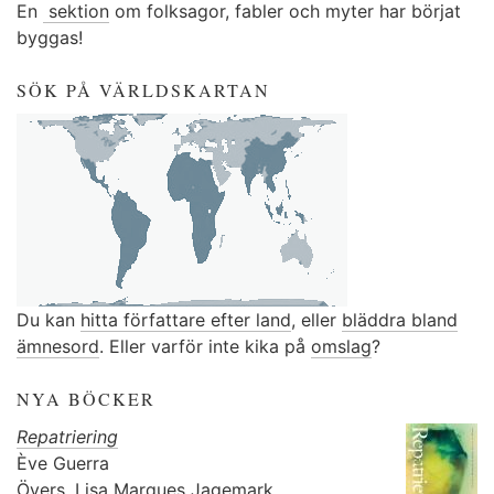
En
sektion
om folksagor, fabler och myter har börjat
byggas!
SÖK PÅ VÄRLDSKARTAN
Du kan
hitta författare efter land
, eller
bläddra bland
ämnesord
. Eller varför inte kika på
omslag
?
NYA BÖCKER
Repatriering
Ève Guerra
Övers.
Lisa Marques Jagemark