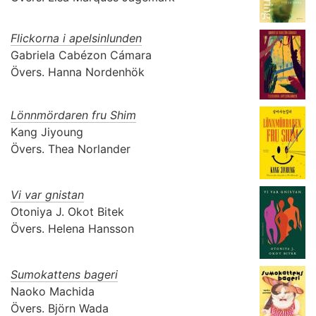
Flickorna i apelsinlunden
Gabriela Cabézon Cámara
Övers.
Hanna Nordenhök
Lönnmördaren fru Shim
Kang Jiyoung
Övers.
Thea Norlander
Vi var gnistan
Otoniya J. Okot Bitek
Övers.
Helena Hansson
Sumokattens bageri
Naoko Machida
Övers.
Björn Wada