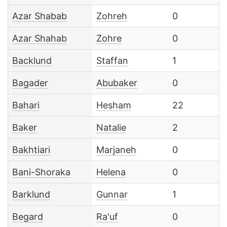
Azar Shabab
Zohreh
0
Azar Shahab
Zohre
0
Backlund
Staffan
1
Bagader
Abubaker
0
Bahari
Hesham
22
Baker
Natalie
2
Bakhtiari
Marjaneh
0
Bani-Shoraka
Helena
0
Barklund
Gunnar
1
Begard
Ra'uf
0